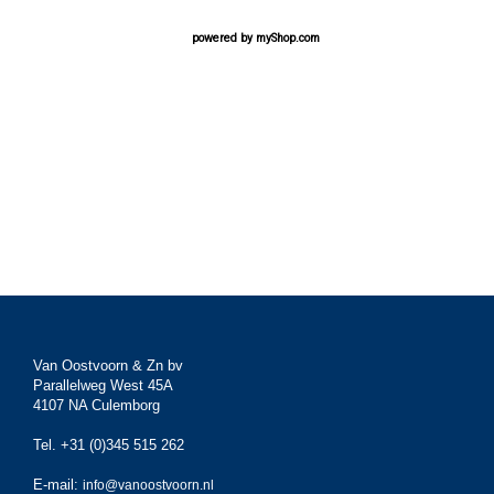
powered by
myShop.com
Van Oostvoorn & Zn bv
Parallelweg West 45A
4107 NA Culemborg
Tel. +31 (0)345 515 262
E-mail:
info@vanoostvoorn.nl