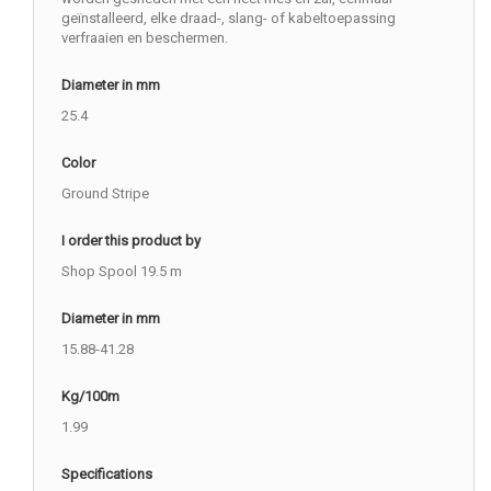
geïnstalleerd, elke draad-, slang- of kabeltoepassing
verfraaien en beschermen.
Diameter in mm
25.4
Color
Ground Stripe
I order this product by
Shop Spool 19.5 m
Diameter in mm
15.88-41.28
Kg/100m
1.99
Specifications