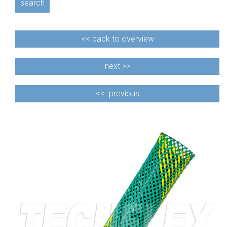
search
<<
back to overview
next >>
<<
previous