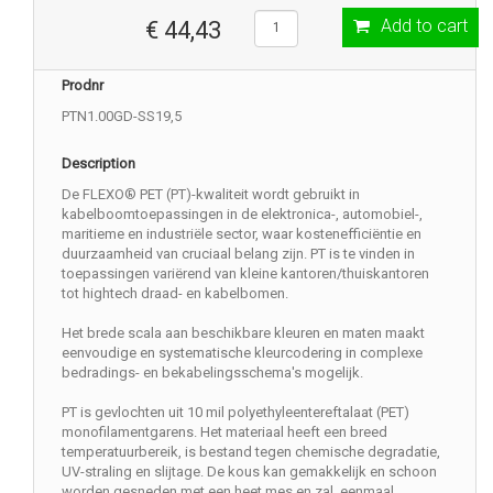
Add to cart
€ 44,43
Prodnr
PTN1.00GD-SS19,5
Description
De FLEXO® PET (PT)-kwaliteit wordt gebruikt in
kabelboomtoepassingen in de elektronica-, automobiel-,
maritieme en industriële sector, waar kostenefficiëntie en
duurzaamheid van cruciaal belang zijn. PT is te vinden in
toepassingen variërend van kleine kantoren/thuiskantoren
tot hightech draad- en kabelbomen.
Het brede scala aan beschikbare kleuren en maten maakt
eenvoudige en systematische kleurcodering in complexe
bedradings- en bekabelingsschema's mogelijk.
PT is gevlochten uit 10 mil polyethyleentereftalaat (PET)
monofilamentgarens. Het materiaal heeft een breed
temperatuurbereik, is bestand tegen chemische degradatie,
UV-straling en slijtage. De kous kan gemakkelijk en schoon
worden gesneden met een heet mes en zal, eenmaal