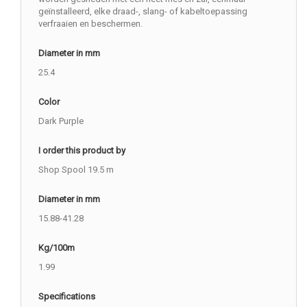
geïnstalleerd, elke draad-, slang- of kabeltoepassing
verfraaien en beschermen.
Diameter in mm
25.4
Color
Dark Purple
I order this product by
Shop Spool 19.5 m
Diameter in mm
15.88-41.28
Kg/100m
1.99
Specifications