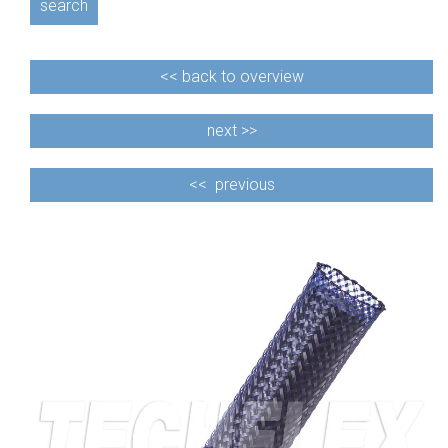
search
<<
back to overview
next >>
<<
previous