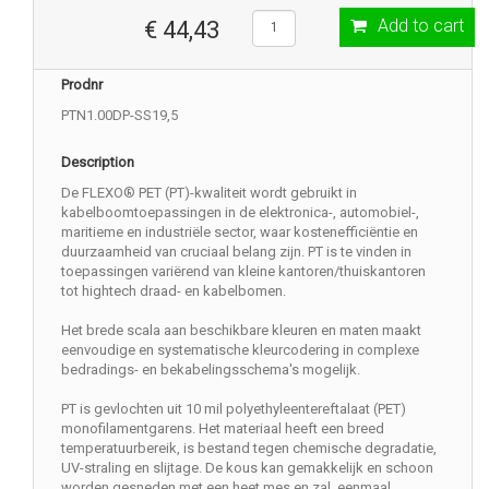
Add to cart
€ 44,43
Prodnr
PTN1.00DP-SS19,5
Description
De FLEXO® PET (PT)-kwaliteit wordt gebruikt in
kabelboomtoepassingen in de elektronica-, automobiel-,
maritieme en industriële sector, waar kostenefficiëntie en
duurzaamheid van cruciaal belang zijn. PT is te vinden in
toepassingen variërend van kleine kantoren/thuiskantoren
tot hightech draad- en kabelbomen.
Het brede scala aan beschikbare kleuren en maten maakt
eenvoudige en systematische kleurcodering in complexe
bedradings- en bekabelingsschema's mogelijk.
PT is gevlochten uit 10 mil polyethyleentereftalaat (PET)
monofilamentgarens. Het materiaal heeft een breed
temperatuurbereik, is bestand tegen chemische degradatie,
UV-straling en slijtage. De kous kan gemakkelijk en schoon
worden gesneden met een heet mes en zal, eenmaal