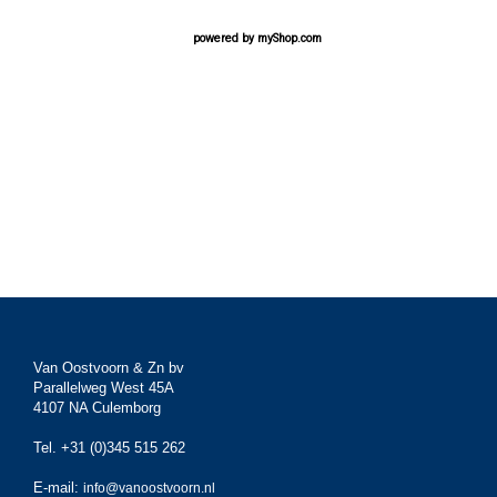
powered by
myShop.com
Van Oostvoorn & Zn bv
Parallelweg West 45A
4107 NA Culemborg
Tel. +31 (0)345 515 262
E-mail:
info@vanoostvoorn.nl