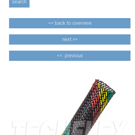
search
<<
back to overview
next >>
<<
previous