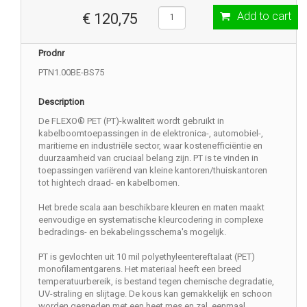
Add to cart
€ 120,75
Prodnr
PTN1.00BE-BS75
Description
De FLEXO® PET (PT)-kwaliteit wordt gebruikt in
kabelboomtoepassingen in de elektronica-, automobiel-,
maritieme en industriële sector, waar kostenefficiëntie en
duurzaamheid van cruciaal belang zijn. PT is te vinden in
toepassingen variërend van kleine kantoren/thuiskantoren
tot hightech draad- en kabelbomen.
Het brede scala aan beschikbare kleuren en maten maakt
eenvoudige en systematische kleurcodering in complexe
bedradings- en bekabelingsschema's mogelijk.
PT is gevlochten uit 10 mil polyethyleentereftalaat (PET)
monofilamentgarens. Het materiaal heeft een breed
temperatuurbereik, is bestand tegen chemische degradatie,
UV-straling en slijtage. De kous kan gemakkelijk en schoon
worden gesneden met een heet mes en zal, eenmaal