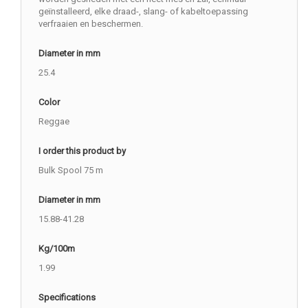
geïnstalleerd, elke draad-, slang- of kabeltoepassing
verfraaien en beschermen.
Diameter in mm
25.4
Color
Reggae
I order this product by
Bulk Spool 75 m
Diameter in mm
15.88-41.28
Kg/100m
1.99
Specifications