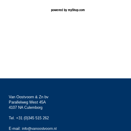
powered by
myShop.com
Van Oostvoorn & Zn bv
Parallelweg West 45A
4107 NA Culemborg
Tel. +31 (0)345 515 262
E-mail:
info@vanoostvoorn.nl