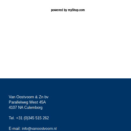
powered by
myShop.com
Van Oostvoorn & Zn bv
Parallelweg West 45A
4107 NA Culemborg
Tel. +31 (0)345 515 262
E-mail:
info@vanoostvoorn.nl