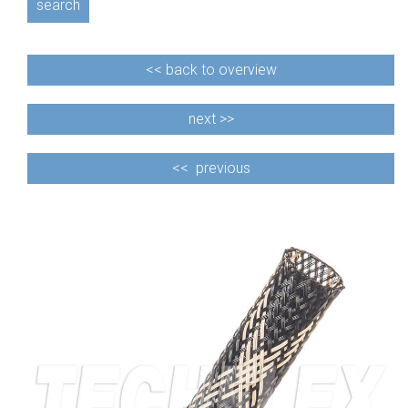
search
<<
back to overview
next >>
<<
previous