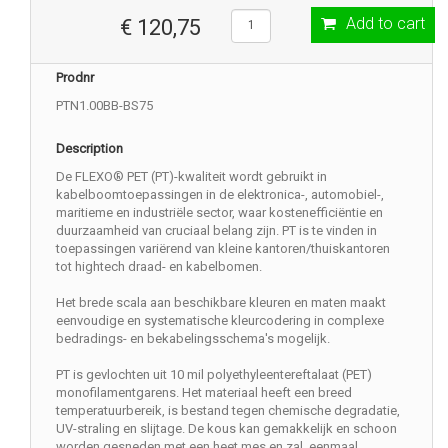
Add to cart
€ 120,75
Prodnr
PTN1.00BB-BS75
Description
De FLEXO® PET (PT)-kwaliteit wordt gebruikt in
kabelboomtoepassingen in de elektronica-, automobiel-,
maritieme en industriële sector, waar kostenefficiëntie en
duurzaamheid van cruciaal belang zijn. PT is te vinden in
toepassingen variërend van kleine kantoren/thuiskantoren
tot hightech draad- en kabelbomen.
Het brede scala aan beschikbare kleuren en maten maakt
eenvoudige en systematische kleurcodering in complexe
bedradings- en bekabelingsschema's mogelijk.
PT is gevlochten uit 10 mil polyethyleentereftalaat (PET)
monofilamentgarens. Het materiaal heeft een breed
temperatuurbereik, is bestand tegen chemische degradatie,
UV-straling en slijtage. De kous kan gemakkelijk en schoon
worden gesneden met een heet mes en zal, eenmaal