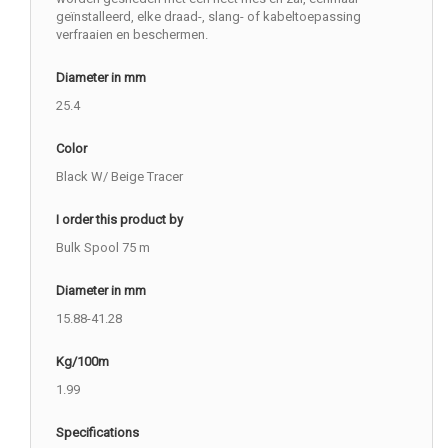
geïnstalleerd, elke draad-, slang- of kabeltoepassing
verfraaien en beschermen.
Diameter in mm
25.4
Color
Black W/ Beige Tracer
I order this product by
Bulk Spool 75 m
Diameter in mm
15.88-41.28
Kg/100m
1.99
Specifications