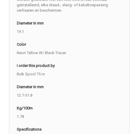
geïnstalleerd, elke draad-, slang- of kabeltoepassing
verfraaien en beschermen.
Diameter in mm
19.1
Color
Neon Tellow W/ Black Tracer
I order this product by
Bulk Spool 75 m
Diameter in mm
12.7-31.8
Kg/100m
1.78
Specifications