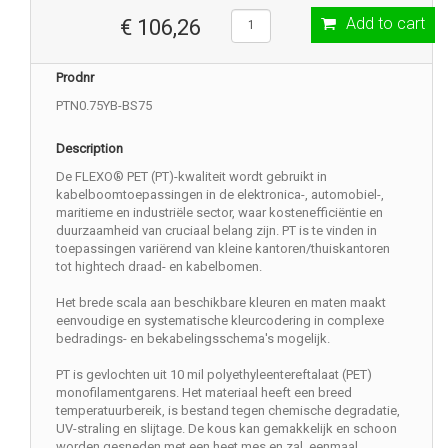
Add to cart
€ 106,26
Prodnr
PTN0.75YB-BS75
Description
De FLEXO® PET (PT)-kwaliteit wordt gebruikt in
kabelboomtoepassingen in de elektronica-, automobiel-,
maritieme en industriële sector, waar kostenefficiëntie en
duurzaamheid van cruciaal belang zijn. PT is te vinden in
toepassingen variërend van kleine kantoren/thuiskantoren
tot hightech draad- en kabelbomen.
Het brede scala aan beschikbare kleuren en maten maakt
eenvoudige en systematische kleurcodering in complexe
bedradings- en bekabelingsschema's mogelijk.
PT is gevlochten uit 10 mil polyethyleentereftalaat (PET)
monofilamentgarens. Het materiaal heeft een breed
temperatuurbereik, is bestand tegen chemische degradatie,
UV-straling en slijtage. De kous kan gemakkelijk en schoon
worden gesneden met een heet mes en zal, eenmaal