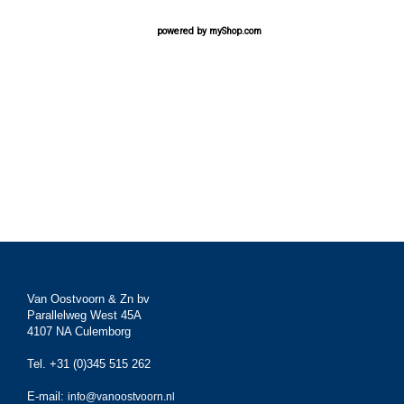
powered by
myShop.com
Van Oostvoorn & Zn bv
Parallelweg West 45A
4107 NA Culemborg
Tel. +31 (0)345 515 262
E-mail:
info@vanoostvoorn.nl