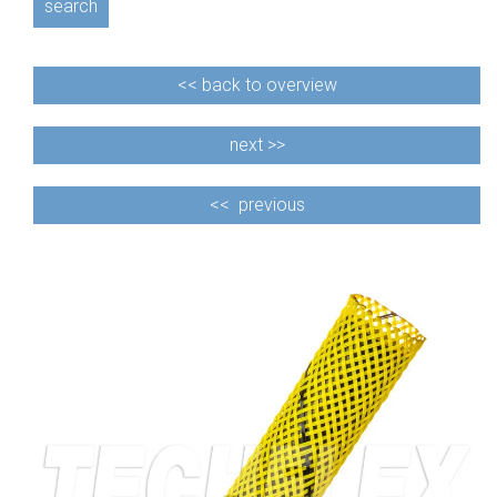
search
<<
back to overview
next >>
<<
previous