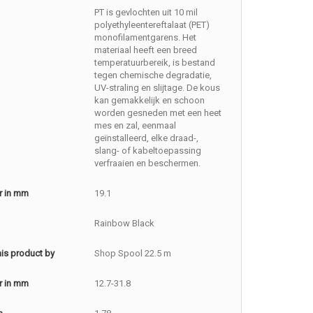
PT is gevlochten uit 10 mil
polyethyleentereftalaat (PET)
monofilamentgarens. Het
materiaal heeft een breed
temperatuurbereik, is bestand
tegen chemische degradatie,
UV-straling en slijtage. De kous
kan gemakkelijk en schoon
worden gesneden met een heet
mes en zal, eenmaal
geïnstalleerd, elke draad-,
slang- of kabeltoepassing
verfraaien en beschermen.
r in mm
19.1
Rainbow Black
this product by
Shop Spool 22.5 m
r in mm
12.7-31.8