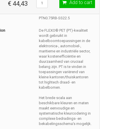
Add to cart
€ 44,43
PTN0.75RB-SS22.5
ion
De FLEXO® PET (PT)-kwaliteit
wordt gebruikt in
kabelboomtoepassingen in de
elektronica-, automobiel-,
maritieme en industriële sector,
waar kostenefficiëntie en
duurzaamheid van cruciaal
belang zijn. PT is te vinden in
toepassingen variërend van
kleine kantoren/thuiskantoren
tot hightech draad- en
kabelbomen.
Het brede scala aan
beschikbare kleuren en maten
maakt eenvoudige en
systematische kleurcodering in
complexe bedradings- en
bekabelingsschema's mogelijk.