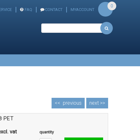
0
RVICE
FAQ
CONTACT
MYACCOUNT
<<
previous
next >>
® PET
xcl. vat
quantity