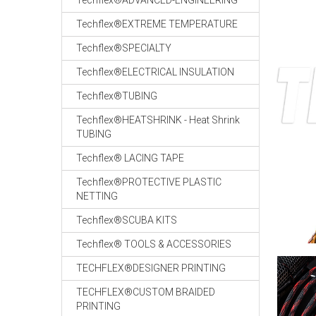
Techflex®ADVANCED-ENGINEERING
Techflex®EXTREME TEMPERATURE
Techflex®SPECIALTY
Techflex®ELECTRICAL INSULATION
Techflex®TUBING
Techflex®HEATSHRINK - Heat Shrink
TUBING
Techflex® LACING TAPE
Techflex®PROTECTIVE PLASTIC
NETTING
Techflex®SCUBA KITS
Techflex® TOOLS & ACCESSORIES
TECHFLEX®DESIGNER PRINTING
TECHFLEX®CUSTOM BRAIDED
PRINTING