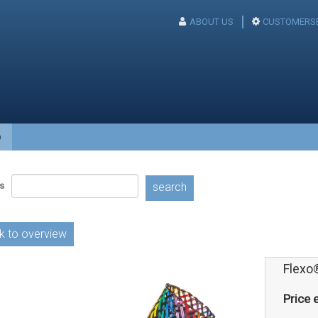
ABOUT US
CUSTOMERSE
p
s
search
k to overview
Flexo
Price e