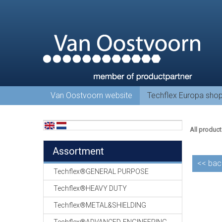
Van Oostvoorn website
Techflex Europa sho
All product
Assortment
<<
bac
Techflex®GENERAL PURPOSE
Techflex®HEAVY DUTY
Techflex®METAL&SHIELDING