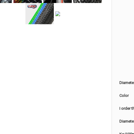
Diamete
Color
I order 
Diamete