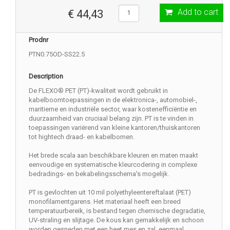
Add to cart
€ 44,43
Prodnr
PTN0.75OD-SS22.5
Description
De FLEXO® PET (PT)-kwaliteit wordt gebruikt in
kabelboomtoepassingen in de elektronica-, automobiel-,
maritieme en industriële sector, waar kostenefficiëntie en
duurzaamheid van cruciaal belang zijn. PT is te vinden in
toepassingen variërend van kleine kantoren/thuiskantoren
tot hightech draad- en kabelbomen.
Het brede scala aan beschikbare kleuren en maten maakt
eenvoudige en systematische kleurcodering in complexe
bedradings- en bekabelingsschema's mogelijk.
PT is gevlochten uit 10 mil polyethyleentereftalaat (PET)
monofilamentgarens. Het materiaal heeft een breed
temperatuurbereik, is bestand tegen chemische degradatie,
UV-straling en slijtage. De kous kan gemakkelijk en schoon
worden gesneden met een heet mes en zal, eenmaal