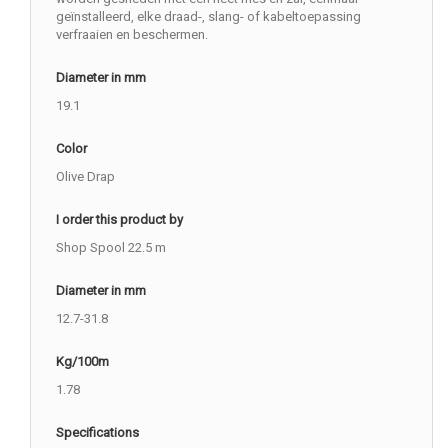
geïnstalleerd, elke draad-, slang- of kabeltoepassing
verfraaien en beschermen.
Diameter in mm
19.1
Color
Olive Drap
I order this product by
Shop Spool 22.5 m
Diameter in mm
12.7-31.8
Kg/100m
1.78
Specifications