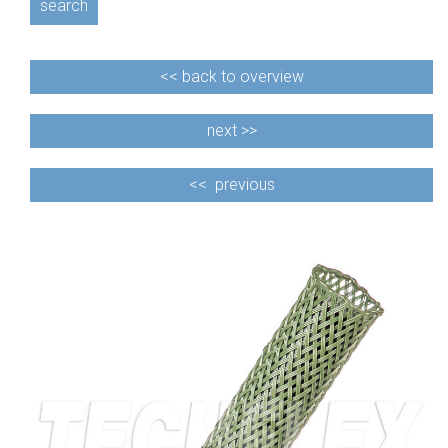
search
<<
back to overview
next >>
<<
previous