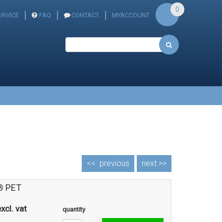
0
RVICE
FAQ
CONTACT
MYACCOUNT
<<
previous
next >>
® PET
xcl. vat
quantity