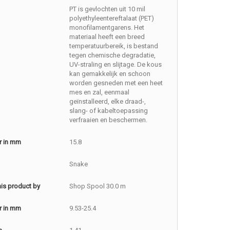
PT is gevlochten uit 10 mil
polyethyleentereftalaat (PET)
monofilamentgarens. Het
materiaal heeft een breed
temperatuurbereik, is bestand
tegen chemische degradatie,
UV-straling en slijtage. De kous
kan gemakkelijk en schoon
worden gesneden met een heet
mes en zal, eenmaal
geïnstalleerd, elke draad-,
slang- of kabeltoepassing
verfraaien en beschermen.
r in mm
15.8
Snake
this product by
Shop Spool 30.0 m
r in mm
9.53-25.4