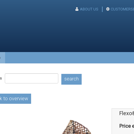
ABOUT US
CUSTOMERSE
p
s
search
k to overview
Flexo
Price e