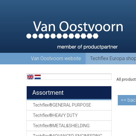
Van Oostvoorn website
Techflex Europa sho
All product
Assortment
<<
bac
Techflex®GENERAL PURPOSE
Techflex®HEAVY DUTY
Techflex®METAL&SHIELDING