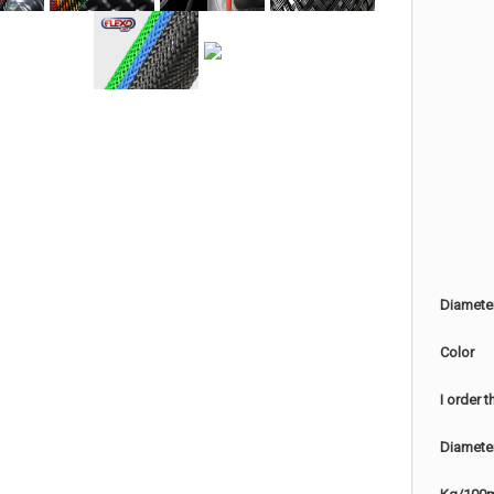
Diamete
Color
I order 
Diamete