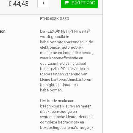
Add to cart
€ 44,43
PTN0.63SK-SS30
ion
De FLEXO® PET (PT)-kwaliteit
wordt gebruikt in
kabelboomtoepassingen in de
elektronica-, automobiel-,
maritieme en industriële sector,
waar kostenefficiëntie en
duurzaamheid van cruciaal
belang zijn. PT is te vinden in
toepassingen variërend van
kleine kantoren/thuiskantoren
tot hightech draad- en
kabelbomen.
Het brede scala aan
beschikbare kleuren en maten
maakt eenvoudige en
systematische kleurcodering in
complexe bedradings- en
bekabelingsschema's mogelijk.