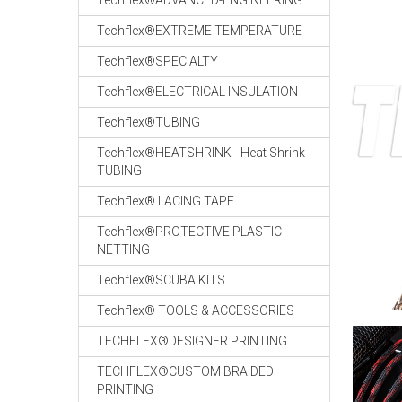
Techflex®ADVANCED-ENGINEERING
Techflex®EXTREME TEMPERATURE
Techflex®SPECIALTY
Techflex®ELECTRICAL INSULATION
Techflex®TUBING
Techflex®HEATSHRINK - Heat Shrink
TUBING
Techflex® LACING TAPE
Techflex®PROTECTIVE PLASTIC
NETTING
Techflex®SCUBA KITS
Techflex® TOOLS & ACCESSORIES
TECHFLEX®DESIGNER PRINTING
TECHFLEX®CUSTOM BRAIDED
PRINTING