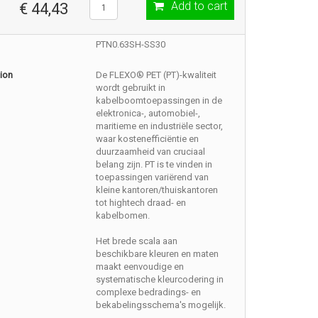
Add to cart
€ 44,43
PTN0.63SH-SS30
ion
De FLEXO® PET (PT)-kwaliteit
wordt gebruikt in
kabelboomtoepassingen in de
elektronica-, automobiel-,
maritieme en industriële sector,
waar kostenefficiëntie en
duurzaamheid van cruciaal
belang zijn. PT is te vinden in
toepassingen variërend van
kleine kantoren/thuiskantoren
tot hightech draad- en
kabelbomen.
Het brede scala aan
beschikbare kleuren en maten
maakt eenvoudige en
systematische kleurcodering in
complexe bedradings- en
bekabelingsschema's mogelijk.