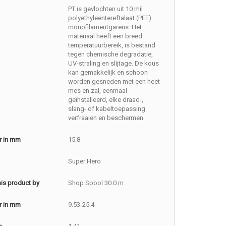
PT is gevlochten uit 10 mil
polyethyleentereftalaat (PET)
monofilamentgarens. Het
materiaal heeft een breed
temperatuurbereik, is bestand
tegen chemische degradatie,
UV-straling en slijtage. De kous
kan gemakkelijk en schoon
worden gesneden met een heet
mes en zal, eenmaal
geïnstalleerd, elke draad-,
slang- of kabeltoepassing
verfraaien en beschermen.
r in mm
15.8
Super Hero
this product by
Shop Spool 30.0 m
r in mm
9.53-25.4