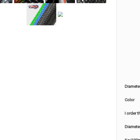
Diamete
Color
I order 
Diamete