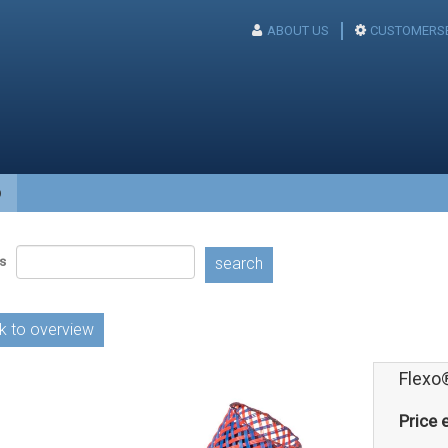
ABOUT US
CUSTOMERSE
p
s
search
k to overview
Flexo
Price e