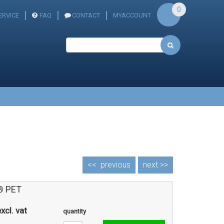
0
RVICE
FAQ
CONTACT
MYACCOUNT
<<
previous
next >>
® PET
xcl. vat
quantity