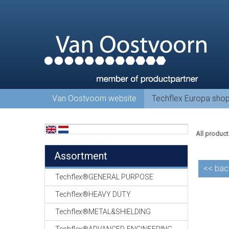
Van Oostvoorn website
Techflex Europa sho
All product
Assortment
<<
bac
Techflex®GENERAL PURPOSE
Techflex®HEAVY DUTY
Techflex®METAL&SHIELDING