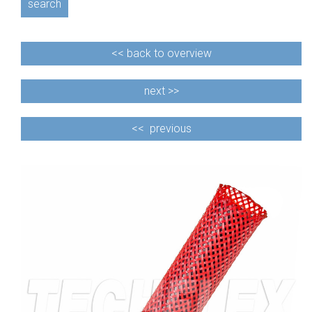
search
<<
back to overview
next >>
<<
previous