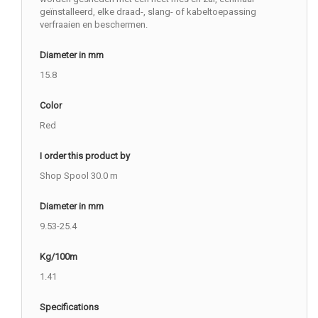
geïnstalleerd, elke draad-, slang- of kabeltoepassing
verfraaien en beschermen.
Diameter in mm
15.8
Color
Red
I order this product by
Shop Spool 30.0 m
Diameter in mm
9.53-25.4
Kg/100m
1.41
Specifications