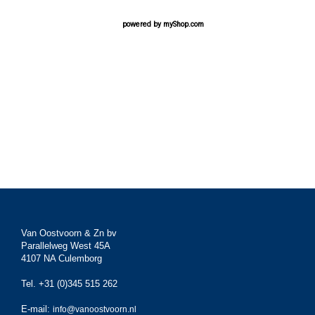
powered by
myShop.com
Van Oostvoorn & Zn bv
Parallelweg West 45A
4107 NA Culemborg
Tel. +31 (0)345 515 262
E-mail:
info@vanoostvoorn.nl