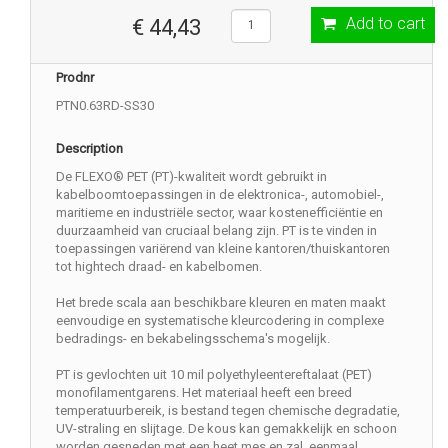
Add to cart
€ 44,43
Prodnr
PTN0.63RD-SS30
Description
De FLEXO® PET (PT)-kwaliteit wordt gebruikt in
kabelboomtoepassingen in de elektronica-, automobiel-,
maritieme en industriële sector, waar kostenefficiëntie en
duurzaamheid van cruciaal belang zijn. PT is te vinden in
toepassingen variërend van kleine kantoren/thuiskantoren
tot hightech draad- en kabelbomen.
Het brede scala aan beschikbare kleuren en maten maakt
eenvoudige en systematische kleurcodering in complexe
bedradings- en bekabelingsschema's mogelijk.
PT is gevlochten uit 10 mil polyethyleentereftalaat (PET)
monofilamentgarens. Het materiaal heeft een breed
temperatuurbereik, is bestand tegen chemische degradatie,
UV-straling en slijtage. De kous kan gemakkelijk en schoon
worden gesneden met een heet mes en zal, eenmaal