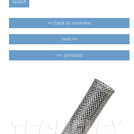
search
<<
back to overview
next >>
<<
previous