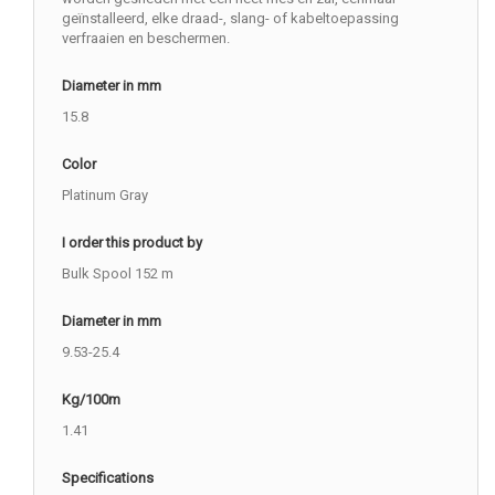
geïnstalleerd, elke draad-, slang- of kabeltoepassing
verfraaien en beschermen.
Diameter in mm
15.8
Color
Platinum Gray
I order this product by
Bulk Spool 152 m
Diameter in mm
9.53-25.4
Kg/100m
1.41
Specifications