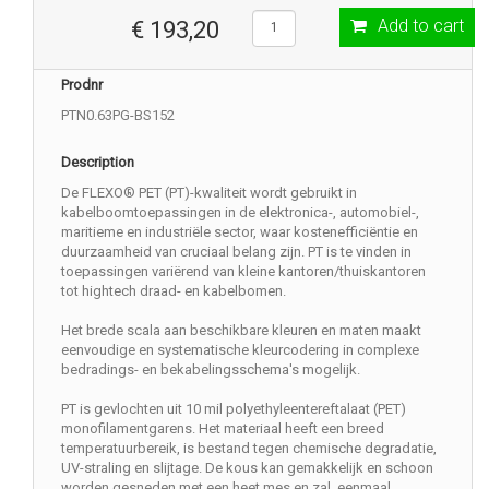
Add to cart
€ 193,20
Prodnr
PTN0.63PG-BS152
Description
De FLEXO® PET (PT)-kwaliteit wordt gebruikt in
kabelboomtoepassingen in de elektronica-, automobiel-,
maritieme en industriële sector, waar kostenefficiëntie en
duurzaamheid van cruciaal belang zijn. PT is te vinden in
toepassingen variërend van kleine kantoren/thuiskantoren
tot hightech draad- en kabelbomen.
Het brede scala aan beschikbare kleuren en maten maakt
eenvoudige en systematische kleurcodering in complexe
bedradings- en bekabelingsschema's mogelijk.
PT is gevlochten uit 10 mil polyethyleentereftalaat (PET)
monofilamentgarens. Het materiaal heeft een breed
temperatuurbereik, is bestand tegen chemische degradatie,
UV-straling en slijtage. De kous kan gemakkelijk en schoon
worden gesneden met een heet mes en zal, eenmaal