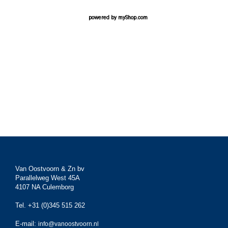
powered by
myShop.com
Van Oostvoorn & Zn bv
Parallelweg West 45A
4107 NA Culemborg
Tel. +31 (0)345 515 262
E-mail:
info@vanoostvoorn.nl