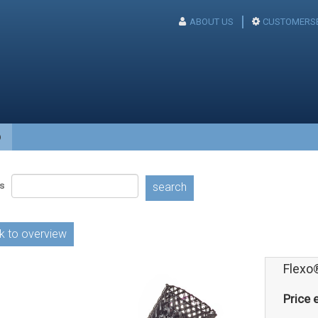
ABOUT US
CUSTOMERSE
p
s
search
k to overview
Flexo
Price e