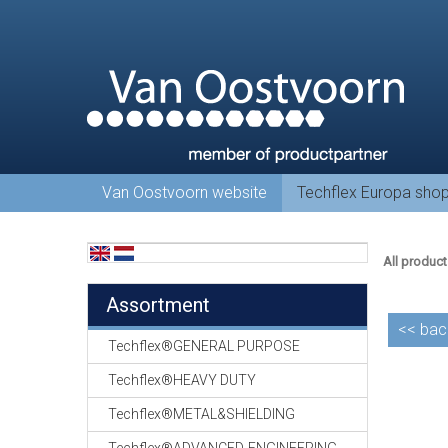
Van Oostvoorn website
Techflex Europa sho
All product
Assortment
<<
bac
Techflex®GENERAL PURPOSE
Techflex®HEAVY DUTY
Techflex®METAL&SHIELDING