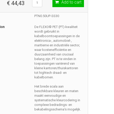
Add to cart
€ 44,43
PTN0.50UP-SS30
ion
De FLEXO® PET (PT)-kwaliteit
wordt gebruikt in
kabelboomtoepassingen in de
elektronica-, automobiel-,
maritieme en industriële sector,
waar kostenefficiëntie en
duurzaamheid van cruciaal
belang zijn. PT is te vinden in
toepassingen variërend van
kleine kantoren/thuiskantoren
tot hightech draad- en
kabelbomen.
Het brede scala aan
beschikbare kleuren en maten
maakt eenvoudige en
systematische kleurcodering in
complexe bedradings- en
bekabelingsschema's mogelijk.