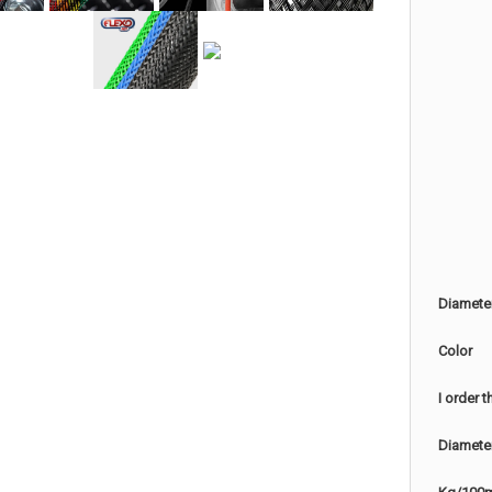
Diamete
Color
I order 
Diamete