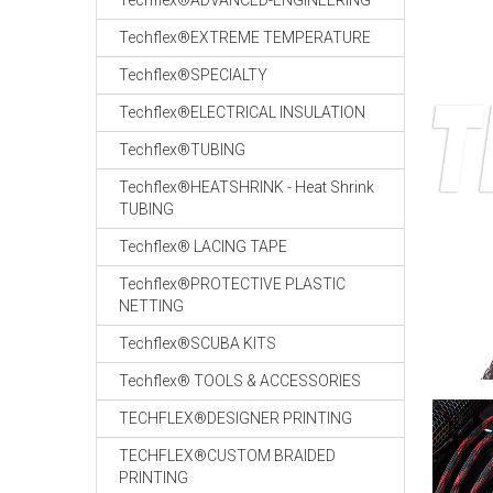
Techflex®ADVANCED-ENGINEERING
Techflex®EXTREME TEMPERATURE
Techflex®SPECIALTY
Techflex®ELECTRICAL INSULATION
Techflex®TUBING
Techflex®HEATSHRINK - Heat Shrink
TUBING
Techflex® LACING TAPE
Techflex®PROTECTIVE PLASTIC
NETTING
Techflex®SCUBA KITS
Techflex® TOOLS & ACCESSORIES
TECHFLEX®DESIGNER PRINTING
TECHFLEX®CUSTOM BRAIDED
PRINTING