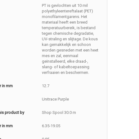
PT is gevlochten uit 10 mil
polyethyleentereftalaat (PET)
monofilamentgarens. Het
materiaal heeft een breed
temperatuurbereik, is bestand
tegen chemische degradatie,
UV-straling en slijtage. De kous
kan gemakkelijk en schoon
worden gesneden met een heet
mes en zal, eenmaal
geïnstalleerd, elke draad-,
slang- of kabeltoepassing
verfraaien en beschermen.
r in mm
12.7
Unitrace Purple
this product by
Shop Spool 30.0 m
r in mm
6.35-19.05