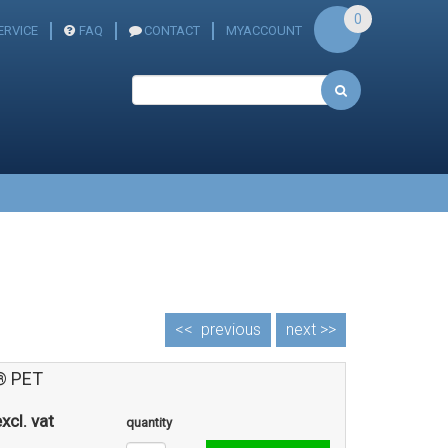
0
RVICE
FAQ
CONTACT
MYACCOUNT
<<
previous
next >>
® PET
xcl. vat
quantity