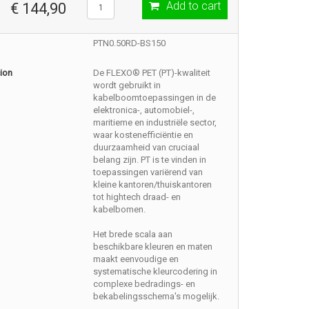
Add to cart
€ 144,90
PTN0.50RD-BS150
ion
De FLEXO® PET (PT)-kwaliteit
wordt gebruikt in
kabelboomtoepassingen in de
elektronica-, automobiel-,
maritieme en industriële sector,
waar kostenefficiëntie en
duurzaamheid van cruciaal
belang zijn. PT is te vinden in
toepassingen variërend van
kleine kantoren/thuiskantoren
tot hightech draad- en
kabelbomen.
Het brede scala aan
beschikbare kleuren en maten
maakt eenvoudige en
systematische kleurcodering in
complexe bedradings- en
bekabelingsschema's mogelijk.