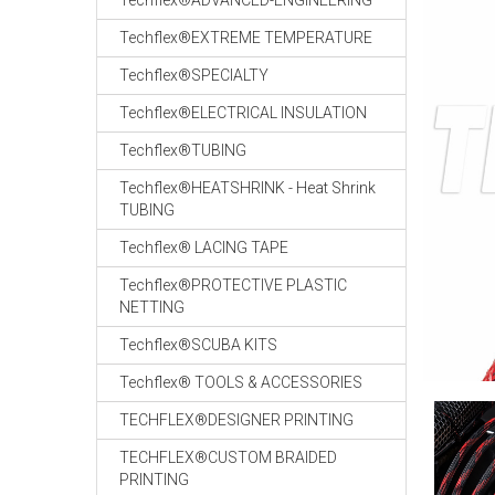
Techflex®ADVANCED-ENGINEERING
Techflex®EXTREME TEMPERATURE
Techflex®SPECIALTY
Techflex®ELECTRICAL INSULATION
Techflex®TUBING
Techflex®HEATSHRINK - Heat Shrink
TUBING
Techflex® LACING TAPE
Techflex®PROTECTIVE PLASTIC
NETTING
Techflex®SCUBA KITS
Techflex® TOOLS & ACCESSORIES
TECHFLEX®DESIGNER PRINTING
TECHFLEX®CUSTOM BRAIDED
PRINTING