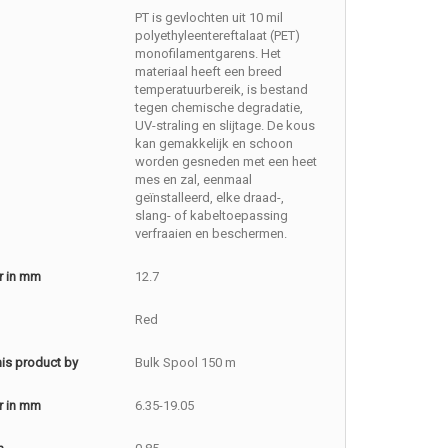
PT is gevlochten uit 10 mil
polyethyleentereftalaat (PET)
monofilamentgarens. Het
materiaal heeft een breed
temperatuurbereik, is bestand
tegen chemische degradatie,
UV-straling en slijtage. De kous
kan gemakkelijk en schoon
worden gesneden met een heet
mes en zal, eenmaal
geïnstalleerd, elke draad-,
slang- of kabeltoepassing
verfraaien en beschermen.
r in mm
12.7
Red
this product by
Bulk Spool 150 m
r in mm
6.35-19.05