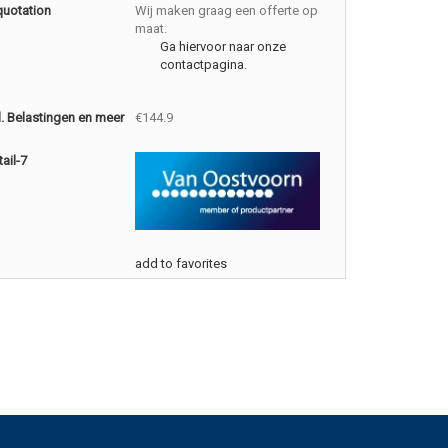
quotation
Wij maken graag een offerte op
maat.
Ga hiervoor naar onze
contactpagina.
cl. Belastingen en meer
€144.9
ail-7
add to favorites