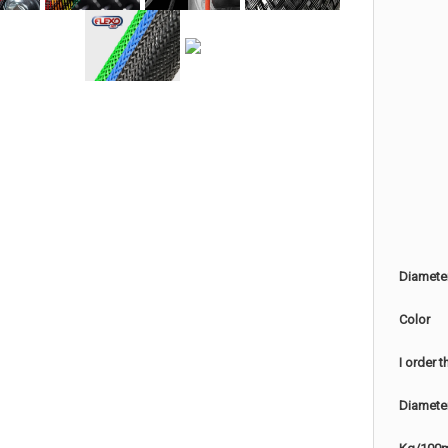
Diamete
Color
I order 
Diamete