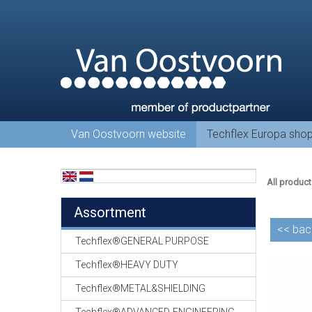
Van Oostvoorn website
Techflex Europa sho
All product
Assortment
<<
bac
Techflex®GENERAL PURPOSE
Techflex®HEAVY DUTY
Techflex®METAL&SHIELDING