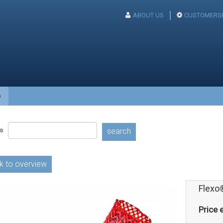
ABOUT US
CUSTOMERSE
p
s
search
k to overview
Flexo
Price e