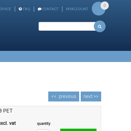
0
RVICE
FAQ
CONTACT
MYACCOUNT
<<
previous
next >>
® PET
xcl. vat
quantity