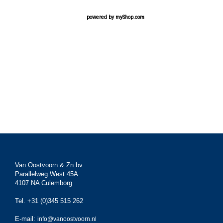
powered by
myShop.com
Van Oostvoorn & Zn bv
Parallelweg West 45A
4107 NA Culemborg
Tel. +31 (0)345 515 262
E-mail:
info@vanoostvoorn.nl