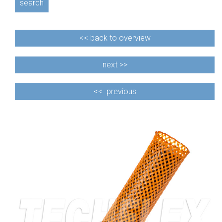
search
<<
back to overview
next >>
<<
previous