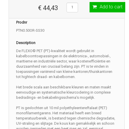
Add to cart
€ 44,43
Prodnr
PTN0.50OR-SS30
Description
De FLEXO® PET (PT)-kwaliteit wordt gebruikt in
kabelboomtoepassingen in de elektronica-, automobiel-,
maritieme en industriële sector, waar kostenefficiëntie en
duurzaamheid van cruciaal belang zijn. PT is te vinden in
toepassingen variërend van kleine kantoren/thuiskantoren
tot hightech draad- en kabelbomen.
Het brede scala aan beschikbare kleuren en maten maakt
eenvoudige en systematische kleurcodering in complexe
bedradings- en bekabelingsschema's mogelijk.
PT is gevlochten uit 10 mil polyethyleentereftalaat (PET)
monofilamentgarens. Het materiaal heeft een breed
temperatuurbereik, is bestand tegen chemische degradatie,
UV-straling en slijtage. De kous kan gemakkelijk en schoon
worden gesneden met een heet mes en zal, eenmaal