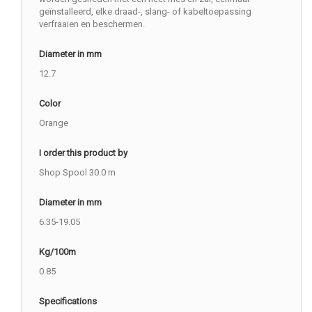
geïnstalleerd, elke draad-, slang- of kabeltoepassing
verfraaien en beschermen.
Diameter in mm
12.7
Color
Orange
I order this product by
Shop Spool 30.0 m
Diameter in mm
6.35-19.05
Kg/100m
0.85
Specifications