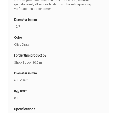
geïnstalleerd, elke draad-, slang- of kabeltoepassing
verfraaien en beschermen.
Diameter in mm
12.7
Color
Olive Drap
I order this product by
Shop Spool 30.0 m
Diameter in mm
6.35-19.05
Kg/100m
0.85
Specifications