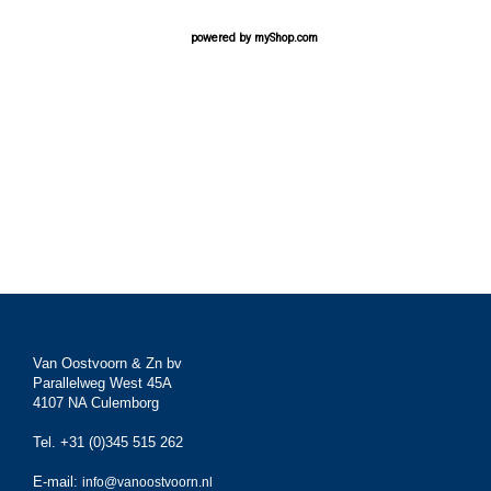
powered by
myShop.com
Van Oostvoorn & Zn bv
Parallelweg West 45A
4107 NA Culemborg
Tel. +31 (0)345 515 262
E-mail:
info@vanoostvoorn.nl