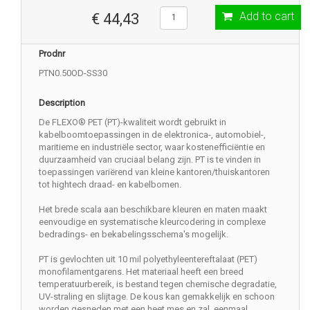
Add to cart
€ 44,43
Prodnr
PTN0.50OD-SS30
Description
De FLEXO® PET (PT)-kwaliteit wordt gebruikt in
kabelboomtoepassingen in de elektronica-, automobiel-,
maritieme en industriële sector, waar kostenefficiëntie en
duurzaamheid van cruciaal belang zijn. PT is te vinden in
toepassingen variërend van kleine kantoren/thuiskantoren
tot hightech draad- en kabelbomen.
Het brede scala aan beschikbare kleuren en maten maakt
eenvoudige en systematische kleurcodering in complexe
bedradings- en bekabelingsschema's mogelijk.
PT is gevlochten uit 10 mil polyethyleentereftalaat (PET)
monofilamentgarens. Het materiaal heeft een breed
temperatuurbereik, is bestand tegen chemische degradatie,
UV-straling en slijtage. De kous kan gemakkelijk en schoon
worden gesneden met een heet mes en zal, eenmaal