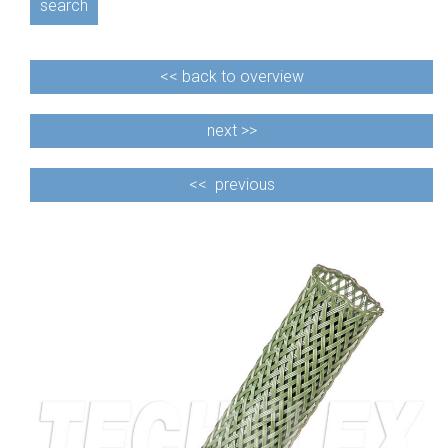
search
<<
back to overview
next >>
<<
previous