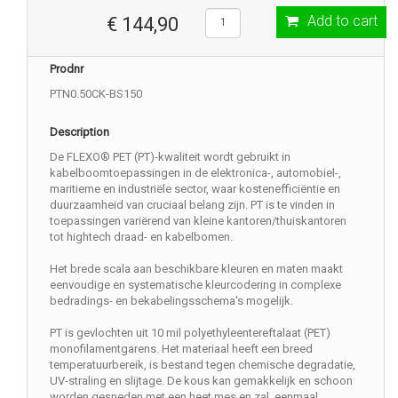
Add to cart
€ 144,90
Prodnr
PTN0.50CK-BS150
Description
De FLEXO® PET (PT)-kwaliteit wordt gebruikt in
kabelboomtoepassingen in de elektronica-, automobiel-,
maritieme en industriële sector, waar kostenefficiëntie en
duurzaamheid van cruciaal belang zijn. PT is te vinden in
toepassingen variërend van kleine kantoren/thuiskantoren
tot hightech draad- en kabelbomen.
Het brede scala aan beschikbare kleuren en maten maakt
eenvoudige en systematische kleurcodering in complexe
bedradings- en bekabelingsschema's mogelijk.
PT is gevlochten uit 10 mil polyethyleentereftalaat (PET)
monofilamentgarens. Het materiaal heeft een breed
temperatuurbereik, is bestand tegen chemische degradatie,
UV-straling en slijtage. De kous kan gemakkelijk en schoon
worden gesneden met een heet mes en zal, eenmaal