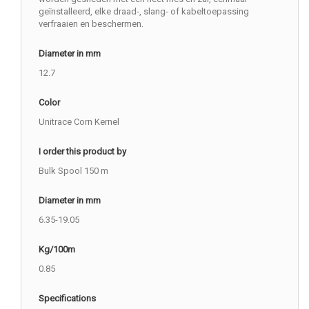
geïnstalleerd, elke draad-, slang- of kabeltoepassing
verfraaien en beschermen.
Diameter in mm
12.7
Color
Unitrace Corn Kernel
I order this product by
Bulk Spool 150 m
Diameter in mm
6.35-19.05
Kg/100m
0.85
Specifications