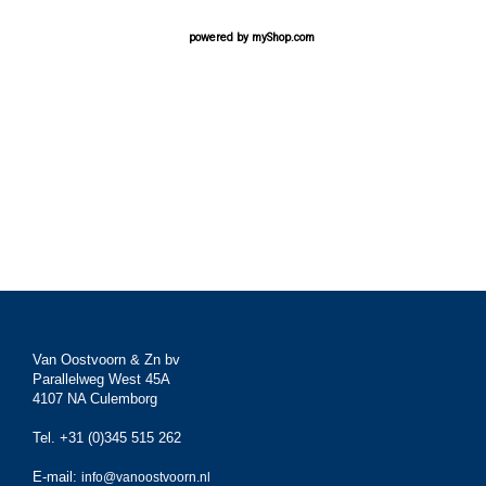
powered by
myShop.com
Van Oostvoorn & Zn bv
Parallelweg West 45A
4107 NA Culemborg
Tel. +31 (0)345 515 262
E-mail:
info@vanoostvoorn.nl