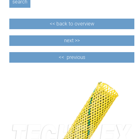
search
<<
back to overview
next >>
<<
previous