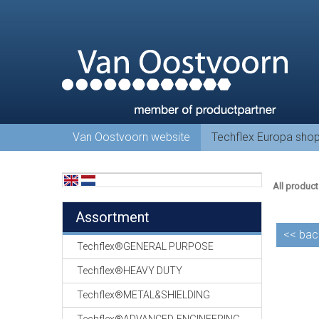
Van Oostvoorn website
Techflex Europa sho
All product
Assortment
<<
bac
Techflex®GENERAL PURPOSE
Techflex®HEAVY DUTY
Techflex®METAL&SHIELDING