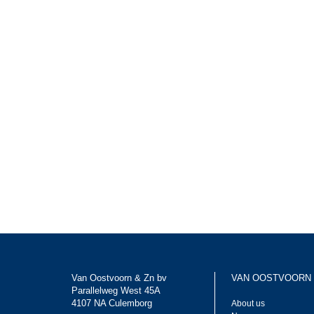
Van Oostvoorn & Zn bv
VAN OOSTVOORN
Parallelweg West 45A
4107 NA Culemborg
About us