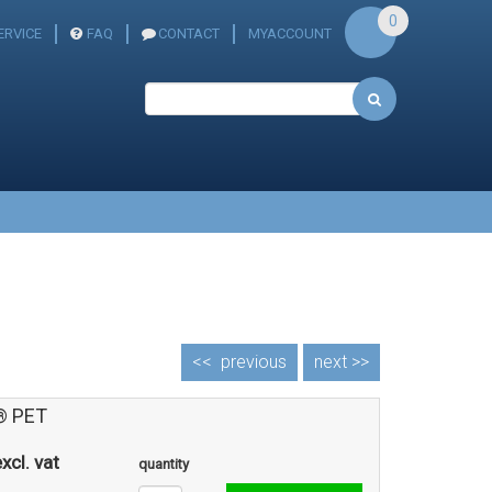
0
RVICE
FAQ
CONTACT
MYACCOUNT
<<
previous
next >>
® PET
xcl. vat
quantity