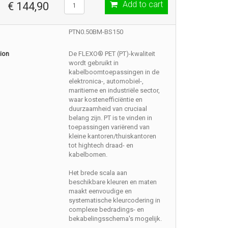
Add to cart
€ 144,90
PTN0.50BM-BS150
ion
De FLEXO® PET (PT)-kwaliteit
wordt gebruikt in
kabelboomtoepassingen in de
elektronica-, automobiel-,
maritieme en industriële sector,
waar kostenefficiëntie en
duurzaamheid van cruciaal
belang zijn. PT is te vinden in
toepassingen variërend van
kleine kantoren/thuiskantoren
tot hightech draad- en
kabelbomen.
Het brede scala aan
beschikbare kleuren en maten
maakt eenvoudige en
systematische kleurcodering in
complexe bedradings- en
bekabelingsschema's mogelijk.