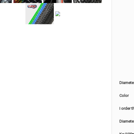
Diamete
Color
I order 
Diamete