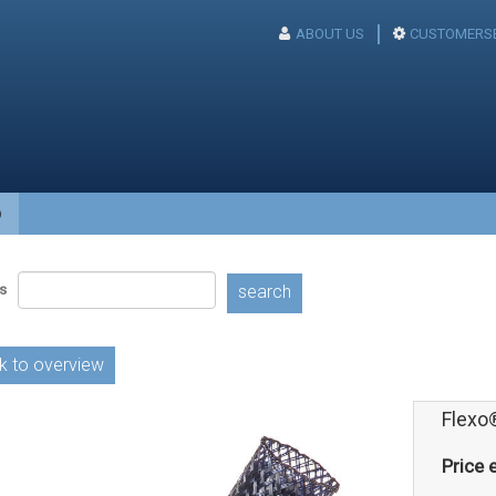
ABOUT US
CUSTOMERSE
p
s
search
k to overview
Flexo
Price e