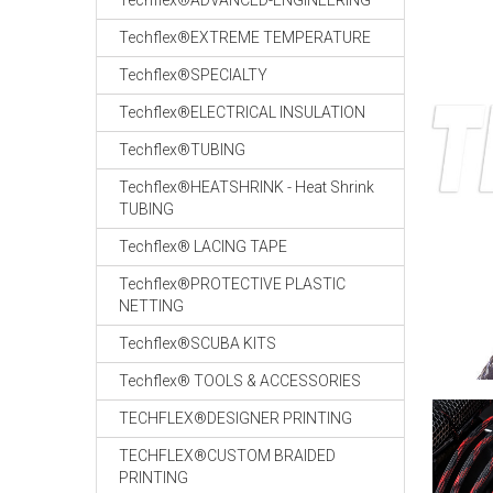
Techflex®ADVANCED-ENGINEERING
Techflex®EXTREME TEMPERATURE
Techflex®SPECIALTY
Techflex®ELECTRICAL INSULATION
Techflex®TUBING
Techflex®HEATSHRINK - Heat Shrink
TUBING
Techflex® LACING TAPE
Techflex®PROTECTIVE PLASTIC
NETTING
Techflex®SCUBA KITS
Techflex® TOOLS & ACCESSORIES
TECHFLEX®DESIGNER PRINTING
TECHFLEX®CUSTOM BRAIDED
PRINTING