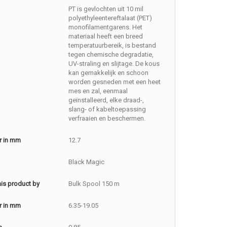
PT is gevlochten uit 10 mil
polyethyleentereftalaat (PET)
monofilamentgarens. Het
materiaal heeft een breed
temperatuurbereik, is bestand
tegen chemische degradatie,
UV-straling en slijtage. De kous
kan gemakkelijk en schoon
worden gesneden met een heet
mes en zal, eenmaal
geïnstalleerd, elke draad-,
slang- of kabeltoepassing
verfraaien en beschermen.
r in mm
12.7
Black Magic
this product by
Bulk Spool 150 m
r in mm
6.35-19.05