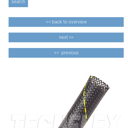
search
<<
back to overview
next >>
<<
previous