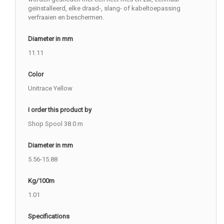
geïnstalleerd, elke draad-, slang- of kabeltoepassing
verfraaien en beschermen.
Diameter in mm
11.11
Color
Unitrace Yellow
I order this product by
Shop Spool 38.0 m
Diameter in mm
5.56-15.88
Kg/100m
1.01
Specifications