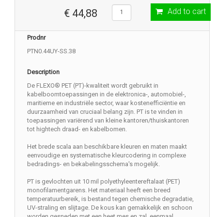
Add to cart
€ 44,88
Prodnr
PTN0.44UY-SS.38
Description
De FLEXO® PET (PT)-kwaliteit wordt gebruikt in
kabelboomtoepassingen in de elektronica-, automobiel-,
maritieme en industriële sector, waar kostenefficiëntie en
duurzaamheid van cruciaal belang zijn. PT is te vinden in
toepassingen variërend van kleine kantoren/thuiskantoren
tot hightech draad- en kabelbomen.
Het brede scala aan beschikbare kleuren en maten maakt
eenvoudige en systematische kleurcodering in complexe
bedradings- en bekabelingsschema's mogelijk.
PT is gevlochten uit 10 mil polyethyleentereftalaat (PET)
monofilamentgarens. Het materiaal heeft een breed
temperatuurbereik, is bestand tegen chemische degradatie,
UV-straling en slijtage. De kous kan gemakkelijk en schoon
worden gesneden met een heet mes en zal, eenmaal