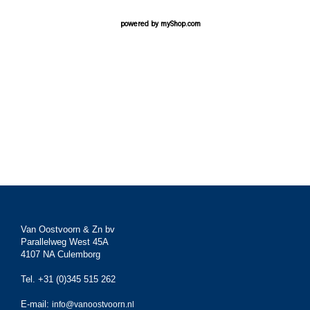
powered by
myShop.com
Van Oostvoorn & Zn bv
Parallelweg West 45A
4107 NA Culemborg
Tel. +31 (0)345 515 262
E-mail:
info@vanoostvoorn.nl