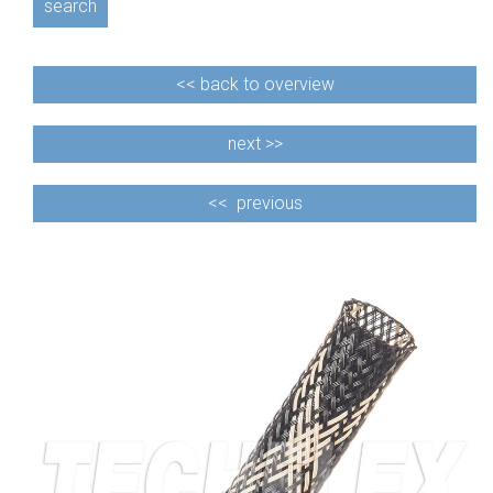
search
<<
back to overview
next >>
<<
previous