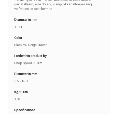
geïnstalleerd, elke draad-, slang- of kabeltoepassing
verfraaien en beschermen.
Diameter in mm
11.11
Color
Black W/ Beige Tracer
I order this product by
Shop Spool 38.0 m
Diameter in mm
5.56-15.88
Kg/100m
1.01
Specifications