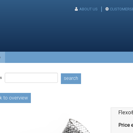
ABOUT US
CUSTOMERSE
p
s
search
k to overview
Flexo
Price e