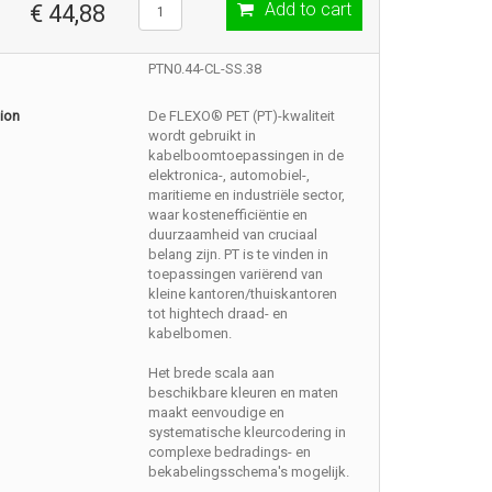
Add to cart
€ 44,88
PTN0.44-CL-SS.38
ion
De FLEXO® PET (PT)-kwaliteit
wordt gebruikt in
kabelboomtoepassingen in de
elektronica-, automobiel-,
maritieme en industriële sector,
waar kostenefficiëntie en
duurzaamheid van cruciaal
belang zijn. PT is te vinden in
toepassingen variërend van
kleine kantoren/thuiskantoren
tot hightech draad- en
kabelbomen.
Het brede scala aan
beschikbare kleuren en maten
maakt eenvoudige en
systematische kleurcodering in
complexe bedradings- en
bekabelingsschema's mogelijk.