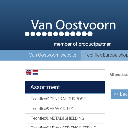
Van Oostvoorn website
Techflex Europa sho
All product
Assortment
<<
bac
Techflex®GENERAL PURPOSE
Techflex®HEAVY DUTY
Techflex®METAL&SHIELDING