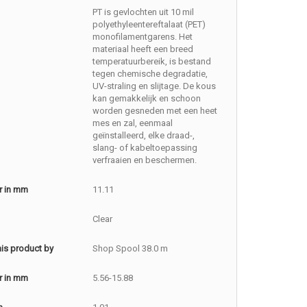
PT is gevlochten uit 10 mil
polyethyleentereftalaat (PET)
monofilamentgarens. Het
materiaal heeft een breed
temperatuurbereik, is bestand
tegen chemische degradatie,
UV-straling en slijtage. De kous
kan gemakkelijk en schoon
worden gesneden met een heet
mes en zal, eenmaal
geïnstalleerd, elke draad-,
slang- of kabeltoepassing
verfraaien en beschermen.
r in mm
11.11
Clear
this product by
Shop Spool 38.0 m
r in mm
5.56-15.88