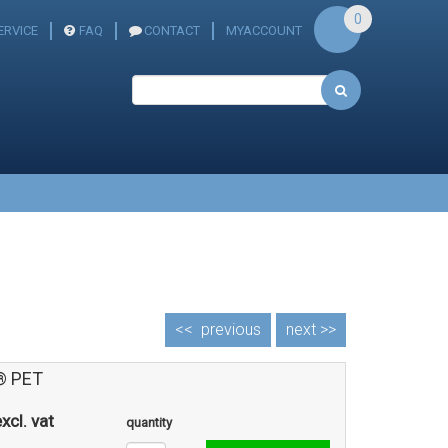
0
RVICE
FAQ
CONTACT
MYACCOUNT
<<
previous
next >>
® PET
xcl. vat
quantity