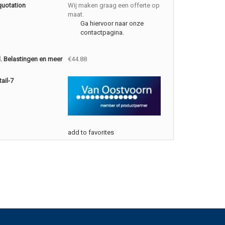
quotation
Wij maken graag een offerte op
maat.
Ga hiervoor naar onze
contactpagina.
cl. Belastingen en meer
€44.88
ail-7
add to favorites