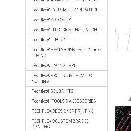
Techflex®ADVANCED-ENGINEERING
Techflex®EXTREME TEMPERATURE
Techflex®SPECIALTY
Techflex®ELECTRICAL INSULATION
Techflex®TUBING
Techflex®HEATSHRINK - Heat Shrink
TUBING
Techflex® LACING TAPE
Techflex®PROTECTIVE PLASTIC
NETTING
Techflex®SCUBA KITS
Techflex® TOOLS & ACCESSORIES
TECHFLEX®DESIGNER PRINTING
TECHFLEX®CUSTOM BRAIDED
PRINTING