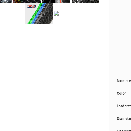
Diamete
Color
I order 
Diamete