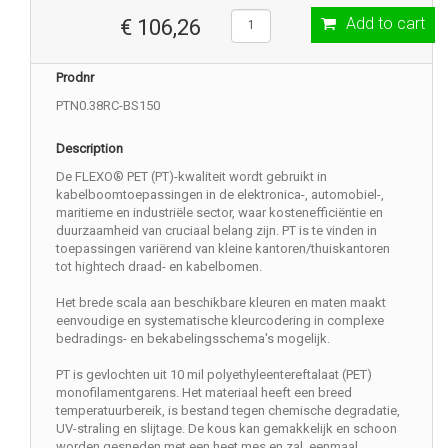
Add to cart
€ 106,26
Prodnr
PTN0.38RC-BS150
Description
De FLEXO® PET (PT)-kwaliteit wordt gebruikt in
kabelboomtoepassingen in de elektronica-, automobiel-,
maritieme en industriële sector, waar kostenefficiëntie en
duurzaamheid van cruciaal belang zijn. PT is te vinden in
toepassingen variërend van kleine kantoren/thuiskantoren
tot hightech draad- en kabelbomen.
Het brede scala aan beschikbare kleuren en maten maakt
eenvoudige en systematische kleurcodering in complexe
bedradings- en bekabelingsschema's mogelijk.
PT is gevlochten uit 10 mil polyethyleentereftalaat (PET)
monofilamentgarens. Het materiaal heeft een breed
temperatuurbereik, is bestand tegen chemische degradatie,
UV-straling en slijtage. De kous kan gemakkelijk en schoon
worden gesneden met een heet mes en zal, eenmaal