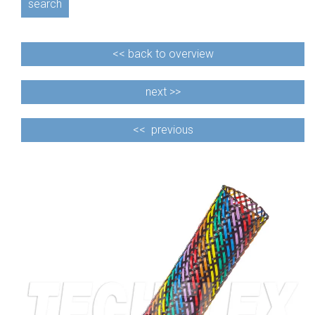
search
<<
back to overview
next >>
<<
previous