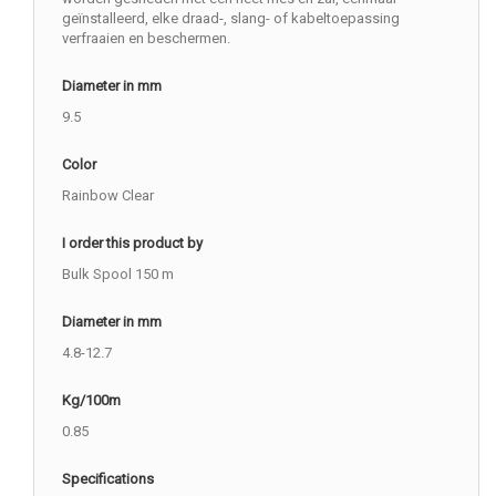
geïnstalleerd, elke draad-, slang- of kabeltoepassing
verfraaien en beschermen.
Diameter in mm
9.5
Color
Rainbow Clear
I order this product by
Bulk Spool 150 m
Diameter in mm
4.8-12.7
Kg/100m
0.85
Specifications