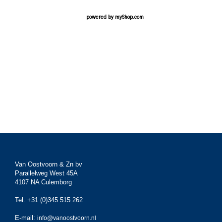
powered by
myShop.com
Van Oostvoorn & Zn bv
Parallelweg West 45A
4107 NA Culemborg
Tel. +31 (0)345 515 262
E-mail:
info@vanoostvoorn.nl