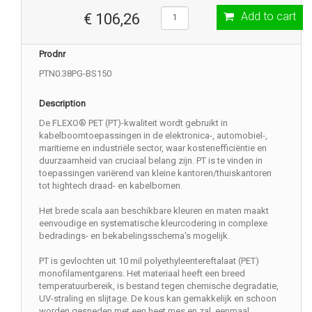
Add to cart
€ 106,26
Prodnr
PTN0.38PG-BS150
Description
De FLEXO® PET (PT)-kwaliteit wordt gebruikt in
kabelboomtoepassingen in de elektronica-, automobiel-,
maritieme en industriële sector, waar kostenefficiëntie en
duurzaamheid van cruciaal belang zijn. PT is te vinden in
toepassingen variërend van kleine kantoren/thuiskantoren
tot hightech draad- en kabelbomen.
Het brede scala aan beschikbare kleuren en maten maakt
eenvoudige en systematische kleurcodering in complexe
bedradings- en bekabelingsschema's mogelijk.
PT is gevlochten uit 10 mil polyethyleentereftalaat (PET)
monofilamentgarens. Het materiaal heeft een breed
temperatuurbereik, is bestand tegen chemische degradatie,
UV-straling en slijtage. De kous kan gemakkelijk en schoon
worden gesneden met een heet mes en zal, eenmaal