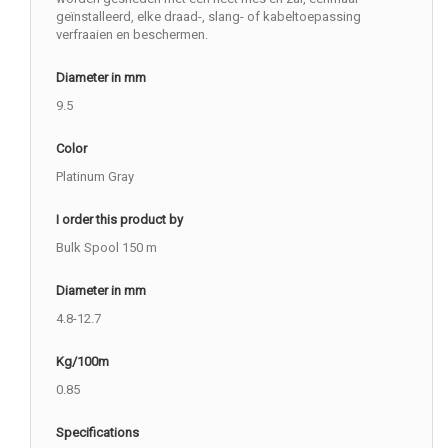
geïnstalleerd, elke draad-, slang- of kabeltoepassing
verfraaien en beschermen.
Diameter in mm
9.5
Color
Platinum Gray
I order this product by
Bulk Spool 150 m
Diameter in mm
4.8-12.7
Kg/100m
0.85
Specifications