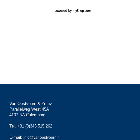
powered by
myShop.com
Van Oostvoorn & Zn bv
Parallelweg West 45A
4107 NA Culemborg
Tel. +31 (0)345 515 262
E-mail:
info@vanoostvoorn.nl