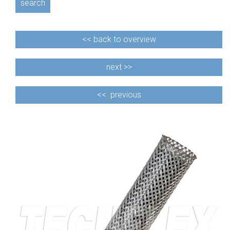
search
<<
back to overview
next >>
<<
previous