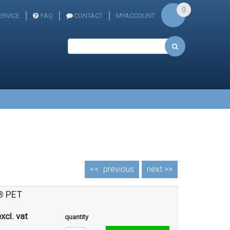
0
RVICE
FAQ
CONTACT
MYACCOUNT
<<
previous
next >>
® PET
xcl. vat
quantity