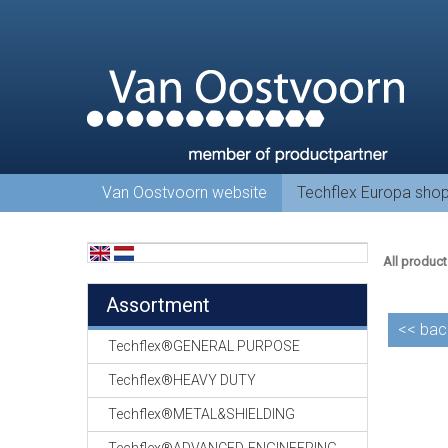
Van Oostvoorn website
Techflex Europa sho
All product
Assortment
<<
bac
Techflex®GENERAL PURPOSE
Techflex®HEAVY DUTY
Techflex®METAL&SHIELDING