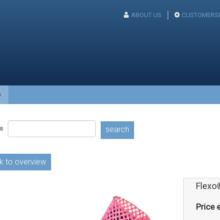
ABOUT US
CUSTOMERSE
p
s
search
k to overview
Flexo
Price e