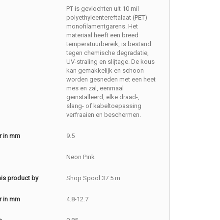
PT is gevlochten uit 10 mil
polyethyleentereftalaat (PET)
monofilamentgarens. Het
materiaal heeft een breed
temperatuurbereik, is bestand
tegen chemische degradatie,
UV-straling en slijtage. De kous
kan gemakkelijk en schoon
worden gesneden met een heet
mes en zal, eenmaal
geïnstalleerd, elke draad-,
slang- of kabeltoepassing
verfraaien en beschermen.
r in mm
9.5
Neon Pink
this product by
Shop Spool 37.5 m
r in mm
4.8-12.7