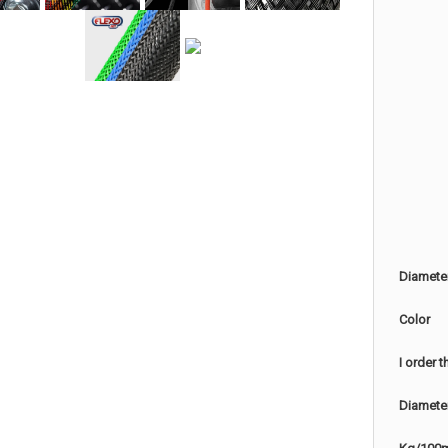
Diamete
Color
I order 
Diamete