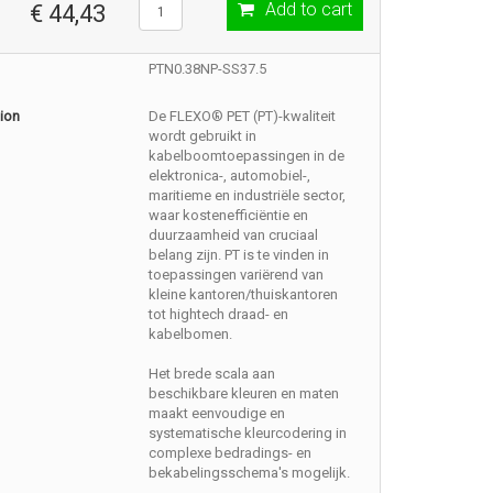
Add to cart
€ 44,43
PTN0.38NP-SS37.5
ion
De FLEXO® PET (PT)-kwaliteit
wordt gebruikt in
kabelboomtoepassingen in de
elektronica-, automobiel-,
maritieme en industriële sector,
waar kostenefficiëntie en
duurzaamheid van cruciaal
belang zijn. PT is te vinden in
toepassingen variërend van
kleine kantoren/thuiskantoren
tot hightech draad- en
kabelbomen.
Het brede scala aan
beschikbare kleuren en maten
maakt eenvoudige en
systematische kleurcodering in
complexe bedradings- en
bekabelingsschema's mogelijk.