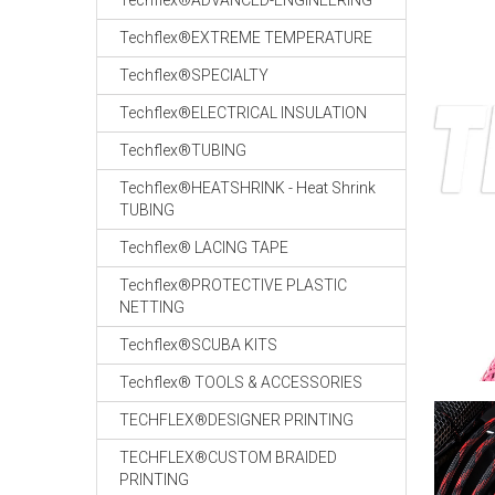
Techflex®ADVANCED-ENGINEERING
Techflex®EXTREME TEMPERATURE
Techflex®SPECIALTY
Techflex®ELECTRICAL INSULATION
Techflex®TUBING
Techflex®HEATSHRINK - Heat Shrink
TUBING
Techflex® LACING TAPE
Techflex®PROTECTIVE PLASTIC
NETTING
Techflex®SCUBA KITS
Techflex® TOOLS & ACCESSORIES
TECHFLEX®DESIGNER PRINTING
TECHFLEX®CUSTOM BRAIDED
PRINTING