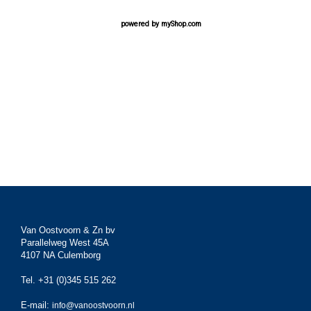
powered by
myShop.com
Van Oostvoorn & Zn bv
Parallelweg West 45A
4107 NA Culemborg
Tel. +31 (0)345 515 262
E-mail:
info@vanoostvoorn.nl