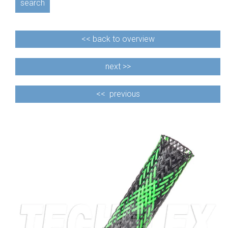
search
<<
back to overview
next >>
<<
previous