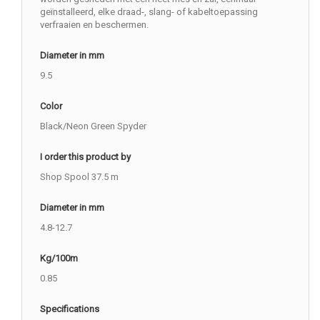
geïnstalleerd, elke draad-, slang- of kabeltoepassing
verfraaien en beschermen.
Diameter in mm
9.5
Color
Black/Neon Green Spyder
I order this product by
Shop Spool 37.5 m
Diameter in mm
4.8-12.7
Kg/100m
0.85
Specifications