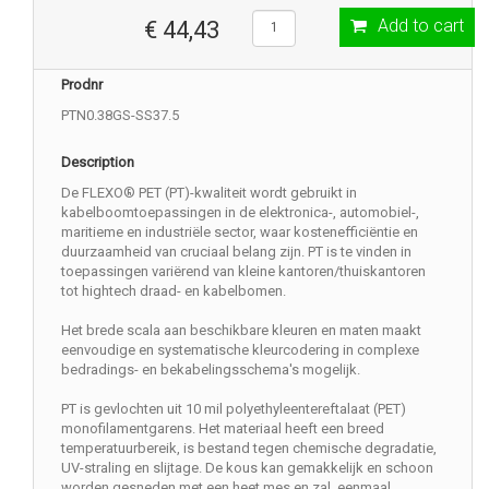
Add to cart
€ 44,43
Prodnr
PTN0.38GS-SS37.5
Description
De FLEXO® PET (PT)-kwaliteit wordt gebruikt in
kabelboomtoepassingen in de elektronica-, automobiel-,
maritieme en industriële sector, waar kostenefficiëntie en
duurzaamheid van cruciaal belang zijn. PT is te vinden in
toepassingen variërend van kleine kantoren/thuiskantoren
tot hightech draad- en kabelbomen.
Het brede scala aan beschikbare kleuren en maten maakt
eenvoudige en systematische kleurcodering in complexe
bedradings- en bekabelingsschema's mogelijk.
PT is gevlochten uit 10 mil polyethyleentereftalaat (PET)
monofilamentgarens. Het materiaal heeft een breed
temperatuurbereik, is bestand tegen chemische degradatie,
UV-straling en slijtage. De kous kan gemakkelijk en schoon
worden gesneden met een heet mes en zal, eenmaal