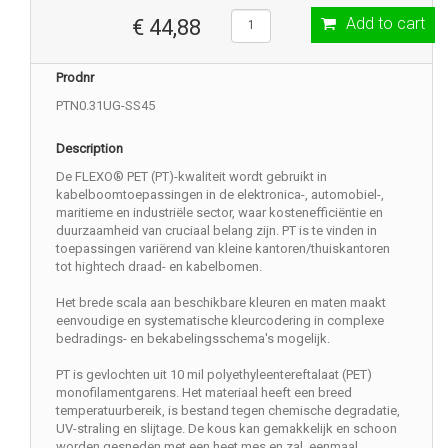
Add to cart
€ 44,88
Prodnr
PTN0.31UG-SS45
Description
De FLEXO® PET (PT)-kwaliteit wordt gebruikt in
kabelboomtoepassingen in de elektronica-, automobiel-,
maritieme en industriële sector, waar kostenefficiëntie en
duurzaamheid van cruciaal belang zijn. PT is te vinden in
toepassingen variërend van kleine kantoren/thuiskantoren
tot hightech draad- en kabelbomen.
Het brede scala aan beschikbare kleuren en maten maakt
eenvoudige en systematische kleurcodering in complexe
bedradings- en bekabelingsschema's mogelijk.
PT is gevlochten uit 10 mil polyethyleentereftalaat (PET)
monofilamentgarens. Het materiaal heeft een breed
temperatuurbereik, is bestand tegen chemische degradatie,
UV-straling en slijtage. De kous kan gemakkelijk en schoon
worden gesneden met een heet mes en zal, eenmaal