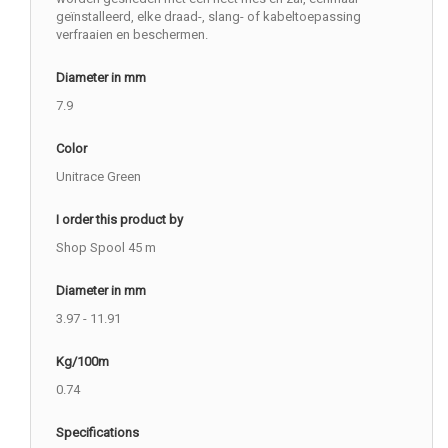
geïnstalleerd, elke draad-, slang- of kabeltoepassing
verfraaien en beschermen.
Diameter in mm
7.9
Color
Unitrace Green
I order this product by
Shop Spool 45 m
Diameter in mm
3.97 - 11.91
Kg/100m
0.74
Specifications