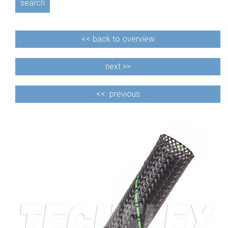
search
<<
back to overview
next >>
<<
previous