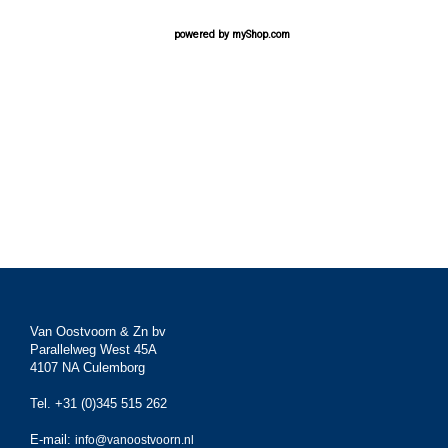
powered by
myShop.com
Van Oostvoorn & Zn bv
Parallelweg West 45A
4107 NA Culemborg
Tel. +31 (0)345 515 262
E-mail:
info@vanoostvoorn.nl