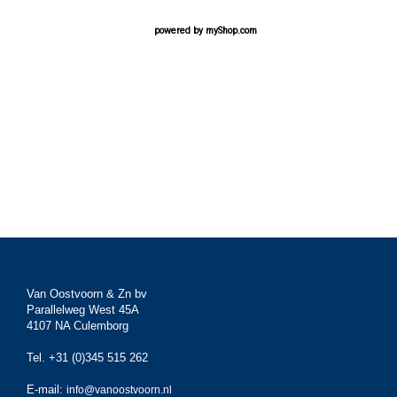
powered by
myShop.com
Van Oostvoorn & Zn bv
Parallelweg West 45A
4107 NA Culemborg
Tel. +31 (0)345 515 262
E-mail:
info@vanoostvoorn.nl