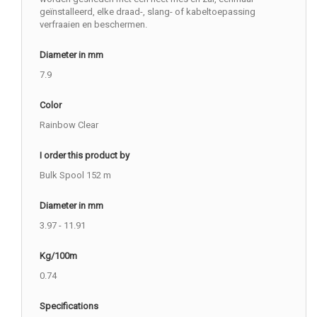
geïnstalleerd, elke draad-, slang- of kabeltoepassing
verfraaien en beschermen.
Diameter in mm
7.9
Color
Rainbow Clear
I order this product by
Bulk Spool 152 m
Diameter in mm
3.97 - 11.91
Kg/100m
0.74
Specifications