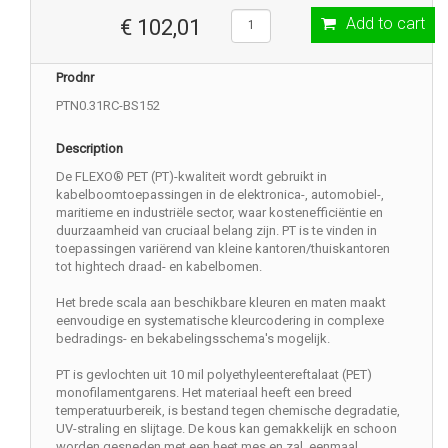
Add to cart
€ 102,01
Prodnr
PTN0.31RC-BS152
Description
De FLEXO® PET (PT)-kwaliteit wordt gebruikt in
kabelboomtoepassingen in de elektronica-, automobiel-,
maritieme en industriële sector, waar kostenefficiëntie en
duurzaamheid van cruciaal belang zijn. PT is te vinden in
toepassingen variërend van kleine kantoren/thuiskantoren
tot hightech draad- en kabelbomen.
Het brede scala aan beschikbare kleuren en maten maakt
eenvoudige en systematische kleurcodering in complexe
bedradings- en bekabelingsschema's mogelijk.
PT is gevlochten uit 10 mil polyethyleentereftalaat (PET)
monofilamentgarens. Het materiaal heeft een breed
temperatuurbereik, is bestand tegen chemische degradatie,
UV-straling en slijtage. De kous kan gemakkelijk en schoon
worden gesneden met een heet mes en zal, eenmaal