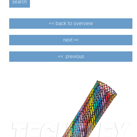
search
<<
back to overview
next >>
<<
previous