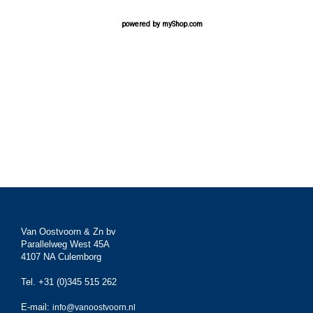
powered by
myShop.com
Van Oostvoorn & Zn bv
Parallelweg West 45A
4107 NA Culemborg
Tel. +31 (0)345 515 262
E-mail:
info@vanoostvoorn.nl