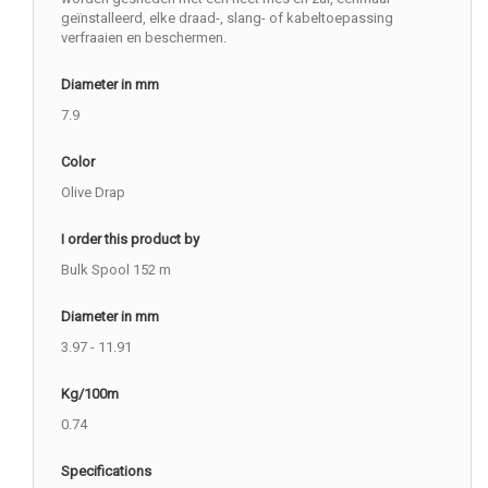
geïnstalleerd, elke draad-, slang- of kabeltoepassing
verfraaien en beschermen.
Diameter in mm
7.9
Color
Olive Drap
I order this product by
Bulk Spool 152 m
Diameter in mm
3.97 - 11.91
Kg/100m
0.74
Specifications