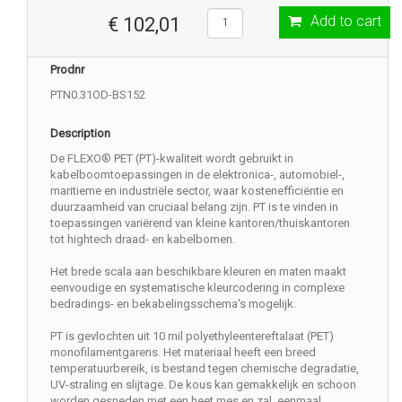
Add to cart
€ 102,01
Prodnr
PTN0.31OD-BS152
Description
De FLEXO® PET (PT)-kwaliteit wordt gebruikt in
kabelboomtoepassingen in de elektronica-, automobiel-,
maritieme en industriële sector, waar kostenefficiëntie en
duurzaamheid van cruciaal belang zijn. PT is te vinden in
toepassingen variërend van kleine kantoren/thuiskantoren
tot hightech draad- en kabelbomen.
Het brede scala aan beschikbare kleuren en maten maakt
eenvoudige en systematische kleurcodering in complexe
bedradings- en bekabelingsschema's mogelijk.
PT is gevlochten uit 10 mil polyethyleentereftalaat (PET)
monofilamentgarens. Het materiaal heeft een breed
temperatuurbereik, is bestand tegen chemische degradatie,
UV-straling en slijtage. De kous kan gemakkelijk en schoon
worden gesneden met een heet mes en zal, eenmaal