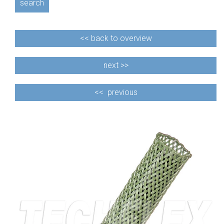
search
<<
back to overview
next >>
<<
previous