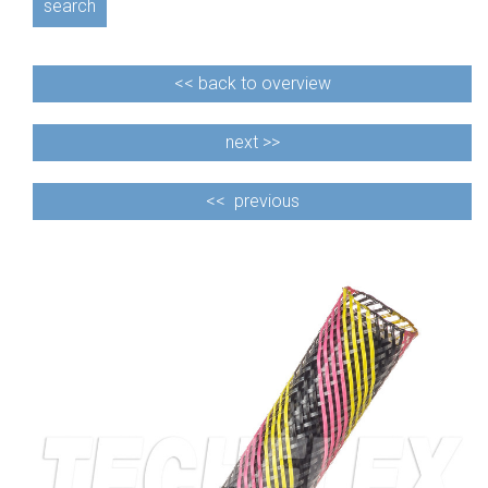
search
<<
back to overview
next >>
<<
previous