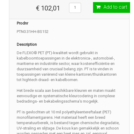
Add to cart
€ 102,01
Prodnr
PTN0.31HH-BS152
Description
De FLEXO® PET (PT)-kwaliteit wordt gebruikt in
kabelboomtoepassingen in de elektronica-, automobiel-,
maritieme en industriële sector, waar kostenefficiëntie en
duurzaamheid van cruciaal belang zijn. PT is te vinden in
toepassingen variërend van kleine kantoren/thuiskantoren
tot hightech draad- en kabelbomen.
Het brede scala aan beschikbare kleuren en maten maakt
eenvoudige en systematische kleurcodering in complexe
bedradings- en bekabelingsschema's mogelijk.
PT is gevlochten uit 10 mil polyethyleentereftalaat (PET)
monofilamentgarens. Het materiaal heeft een breed
temperatuurbereik, is bestand tegen chemische degradatie,
UV-straling en slijtage. De kous kan gemakkelijk en schoon
worden gesneden met een heet mes en zal, eenmaal