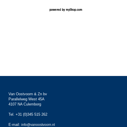
powered by
myShop.com
Van Oostvoorn & Zn bv
Parallelweg West 45A
4107 NA Culemborg
Tel. +31 (0)345 515 262
E-mail:
info@vanoostvoorn.nl