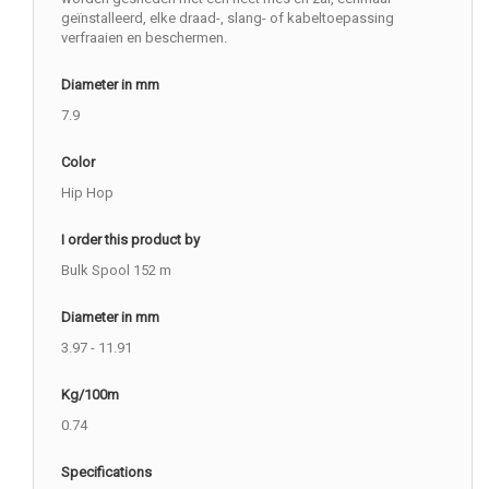
geïnstalleerd, elke draad-, slang- of kabeltoepassing
verfraaien en beschermen.
Diameter in mm
7.9
Color
Hip Hop
I order this product by
Bulk Spool 152 m
Diameter in mm
3.97 - 11.91
Kg/100m
0.74
Specifications