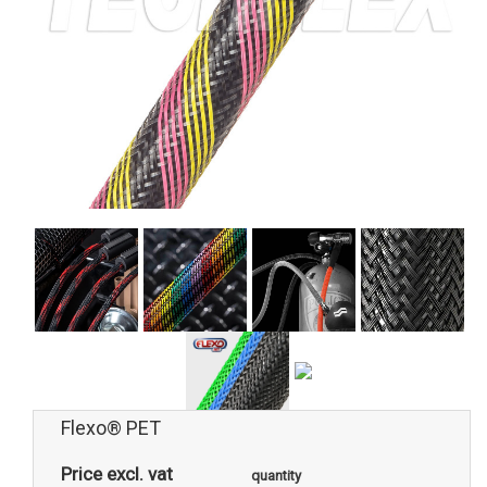
Flexo® PET
Price excl. vat
quantity