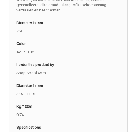
geïnstalleerd, elke draad-, slang- of kabeltoepassing
verfraaien en beschermen.
Diameter in mm
7.9
Color
Aqua Blue
I order this product by
Shop Spool 45 m
Diameter in mm
3.97 - 11.91
Kg/100m
0.74
Specifications