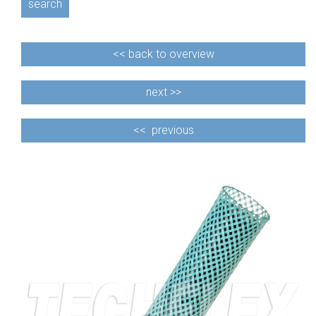
search
<<
back to overview
next >>
<<
previous