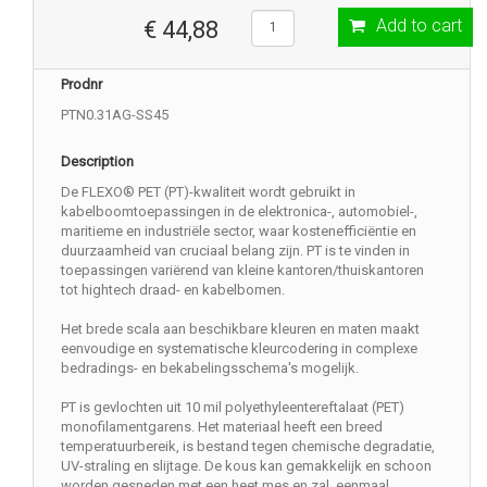
Add to cart
€ 44,88
Prodnr
PTN0.31AG-SS45
Description
De FLEXO® PET (PT)-kwaliteit wordt gebruikt in
kabelboomtoepassingen in de elektronica-, automobiel-,
maritieme en industriële sector, waar kostenefficiëntie en
duurzaamheid van cruciaal belang zijn. PT is te vinden in
toepassingen variërend van kleine kantoren/thuiskantoren
tot hightech draad- en kabelbomen.
Het brede scala aan beschikbare kleuren en maten maakt
eenvoudige en systematische kleurcodering in complexe
bedradings- en bekabelingsschema's mogelijk.
PT is gevlochten uit 10 mil polyethyleentereftalaat (PET)
monofilamentgarens. Het materiaal heeft een breed
temperatuurbereik, is bestand tegen chemische degradatie,
UV-straling en slijtage. De kous kan gemakkelijk en schoon
worden gesneden met een heet mes en zal, eenmaal