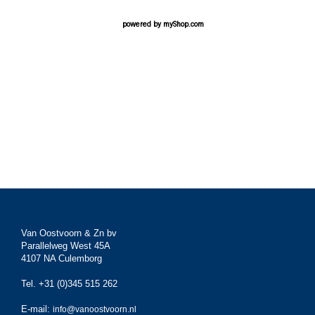
powered by
myShop.com
Van Oostvoorn & Zn bv
Parallelweg West 45A
4107 NA Culemborg
Tel. +31 (0)345 515 262
E-mail:
info@vanoostvoorn.nl