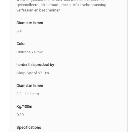
geïnstalleerd, elke draad-, slang- of kabeltoepassing
verfraaien en beschermen.
Diameter in mm
6.4
Color
Unitrace Yellow
I order this product by
Shop Spool 67. 0m
Diameter in mm
3,2 - 11,1 mm
Kg/100m
0.39
Specifications