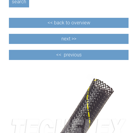
search
<<
back to overview
next >>
<<
previous