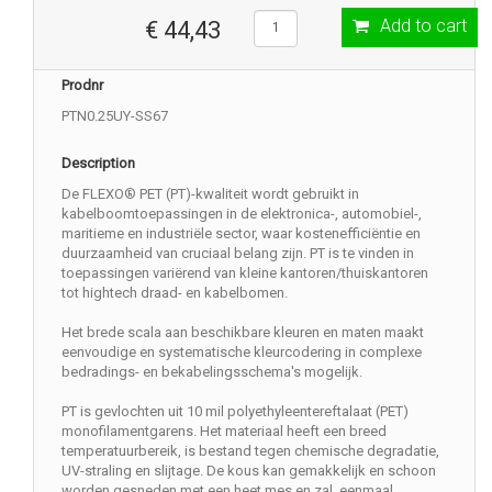
Add to cart
€ 44,43
Prodnr
PTN0.25UY-SS67
Description
De FLEXO® PET (PT)-kwaliteit wordt gebruikt in
kabelboomtoepassingen in de elektronica-, automobiel-,
maritieme en industriële sector, waar kostenefficiëntie en
duurzaamheid van cruciaal belang zijn. PT is te vinden in
toepassingen variërend van kleine kantoren/thuiskantoren
tot hightech draad- en kabelbomen.
Het brede scala aan beschikbare kleuren en maten maakt
eenvoudige en systematische kleurcodering in complexe
bedradings- en bekabelingsschema's mogelijk.
PT is gevlochten uit 10 mil polyethyleentereftalaat (PET)
monofilamentgarens. Het materiaal heeft een breed
temperatuurbereik, is bestand tegen chemische degradatie,
UV-straling en slijtage. De kous kan gemakkelijk en schoon
worden gesneden met een heet mes en zal, eenmaal