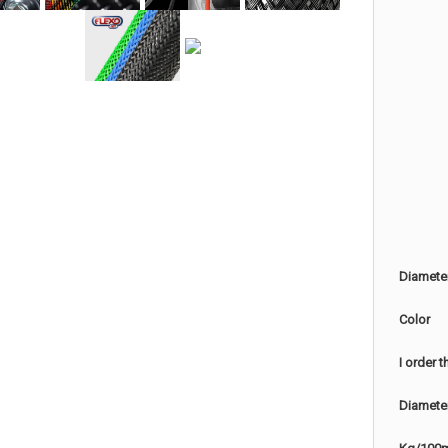
Diamete
Color
I order 
Diamete