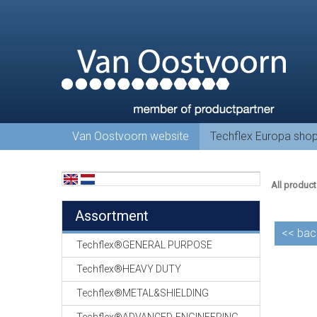
Van Oostvoorn website
Techflex Europa sho
All product
Assortment
<<
bac
Techflex®GENERAL PURPOSE
Techflex®HEAVY DUTY
Techflex®METAL&SHIELDING