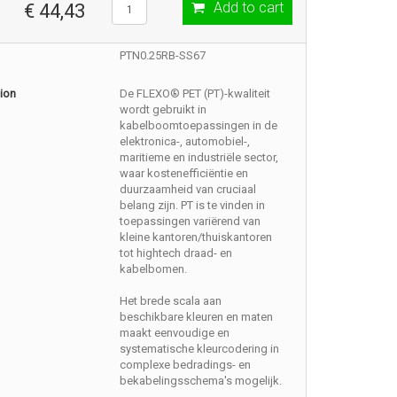
Add to cart
€ 44,43
PTN0.25RB-SS67
ion
De FLEXO® PET (PT)-kwaliteit
wordt gebruikt in
kabelboomtoepassingen in de
elektronica-, automobiel-,
maritieme en industriële sector,
waar kostenefficiëntie en
duurzaamheid van cruciaal
belang zijn. PT is te vinden in
toepassingen variërend van
kleine kantoren/thuiskantoren
tot hightech draad- en
kabelbomen.
Het brede scala aan
beschikbare kleuren en maten
maakt eenvoudige en
systematische kleurcodering in
complexe bedradings- en
bekabelingsschema's mogelijk.