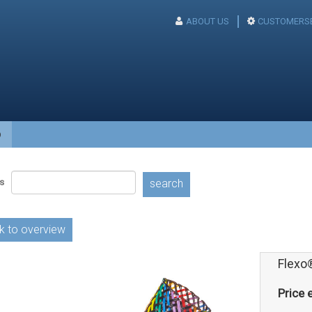
ABOUT US
CUSTOMERSE
p
s
search
k to overview
Flexo
Price e