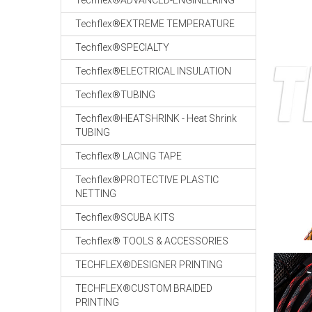
Techflex®ADVANCED-ENGINEERING
Techflex®EXTREME TEMPERATURE
Techflex®SPECIALTY
Techflex®ELECTRICAL INSULATION
Techflex®TUBING
Techflex®HEATSHRINK - Heat Shrink
TUBING
Techflex® LACING TAPE
Techflex®PROTECTIVE PLASTIC
NETTING
Techflex®SCUBA KITS
Techflex® TOOLS & ACCESSORIES
TECHFLEX®DESIGNER PRINTING
TECHFLEX®CUSTOM BRAIDED
PRINTING