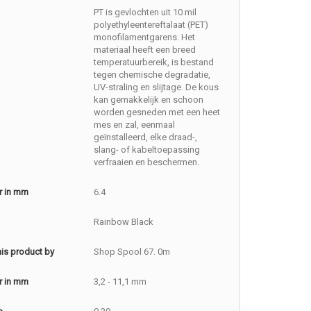
PT is gevlochten uit 10 mil
polyethyleentereftalaat (PET)
monofilamentgarens. Het
materiaal heeft een breed
temperatuurbereik, is bestand
tegen chemische degradatie,
UV-straling en slijtage. De kous
kan gemakkelijk en schoon
worden gesneden met een heet
mes en zal, eenmaal
geïnstalleerd, elke draad-,
slang- of kabeltoepassing
verfraaien en beschermen.
r in mm
6.4
Rainbow Black
this product by
Shop Spool 67. 0m
r in mm
3,2 - 11,1 mm