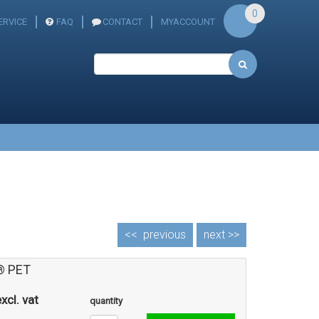
0
RVICE
FAQ
CONTACT
MYACCOUNT
<<
previous
next >>
® PET
xcl. vat
quantity