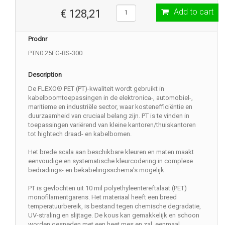
Add to cart
€ 128,21
Prodnr
PTN0.25FG-BS-300
Description
De FLEXO® PET (PT)-kwaliteit wordt gebruikt in
kabelboomtoepassingen in de elektronica-, automobiel-,
maritieme en industriële sector, waar kostenefficiëntie en
duurzaamheid van cruciaal belang zijn. PT is te vinden in
toepassingen variërend van kleine kantoren/thuiskantoren
tot hightech draad- en kabelbomen.
Het brede scala aan beschikbare kleuren en maten maakt
eenvoudige en systematische kleurcodering in complexe
bedradings- en bekabelingsschema's mogelijk.
PT is gevlochten uit 10 mil polyethyleentereftalaat (PET)
monofilamentgarens. Het materiaal heeft een breed
temperatuurbereik, is bestand tegen chemische degradatie,
UV-straling en slijtage. De kous kan gemakkelijk en schoon
worden gesneden met een heet mes en zal, eenmaal