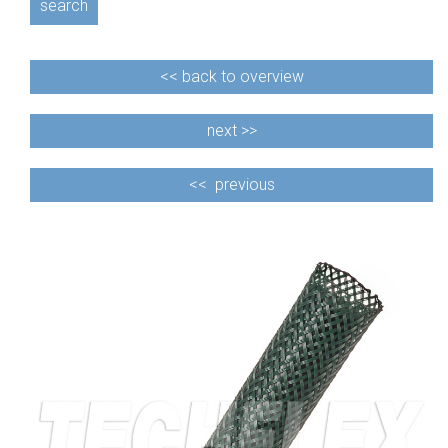
search
<<
back to overview
next >>
<<
previous