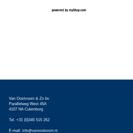
powered by
myShop.com
Van Oostvoorn & Zn bv
Parallelweg West 45A
4107 NA Culemborg
Tel. +31 (0)345 515 262
E-mail:
info@vanoostvoorn.nl