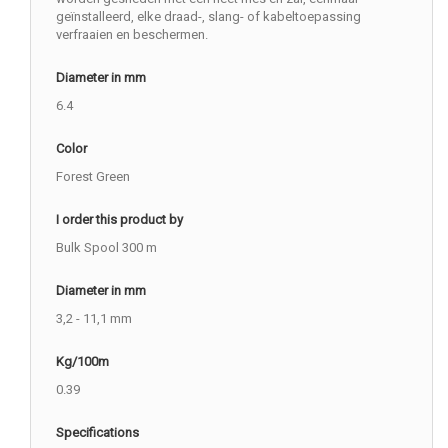
geïnstalleerd, elke draad-, slang- of kabeltoepassing
verfraaien en beschermen.
Diameter in mm
6.4
Color
Forest Green
I order this product by
Bulk Spool 300 m
Diameter in mm
3,2 - 11,1 mm
Kg/100m
0.39
Specifications