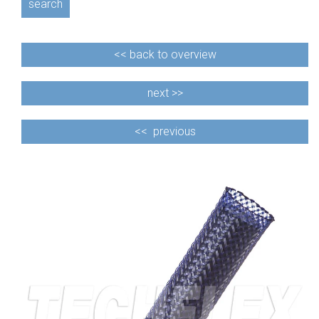
search
<<
back to overview
next >>
<<
previous