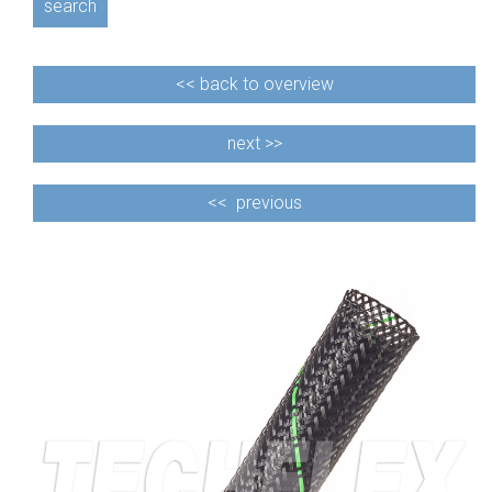
search
<<
back to overview
next >>
<<
previous