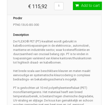
Add to cart
€ 115,92
Prodnr
PTN0.13UG-BS-300
Description
De FLEXO® PET (PT)-kwaliteit wordt gebruikt in
kabelboomtoepassingen in de elektronica-, automobiel-,
maritieme en industriële sector, waar kostenefficiëntie en
duurzaamheid van cruciaal belang zijn. PT is te vinden in
toepassingen variërend van kleine kantoren/thuiskantoren
tot hightech draad- en kabelbomen.
Het brede scala aan beschikbare kleuren en maten maakt
eenvoudige en systematische kleurcodering in complexe
bedradings- en bekabelingsschema's mogelijk.
PT is gevlochten uit 10 mil polyethyleentereftalaat (PET)
monofilamentgarens. Het materiaal heeft een breed
temperatuurbereik, is bestand tegen chemische degradatie,
UV-straling en slijtage. De kous kan gemakkelijk en schoon
worden gesneden met een heet mes en zal, eenmaal