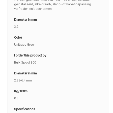
geïnstalleerd, elke draad-, slang- of kabeltoepassing
verfraaien en beschermen.
Diameter in mm
3.2
Color
Unitrace Green
I order this product by
Bulk Spool 300 m
Diameter in mm
2.38-6.4 mm
Kg/100m
0.3
Specifications