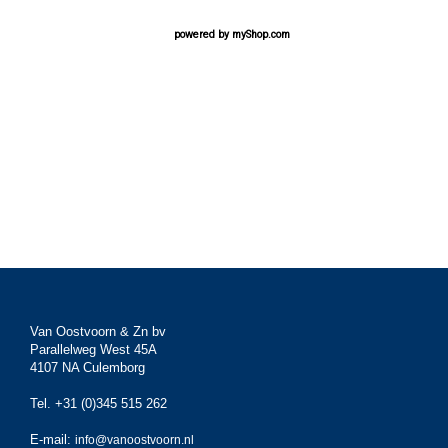
powered by
myShop.com
Van Oostvoorn & Zn bv
Parallelweg West 45A
4107 NA Culemborg
Tel. +31 (0)345 515 262
E-mail:
info@vanoostvoorn.nl