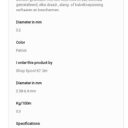
geïnstalleerd, elke draad-, slang- of kabeltoepassing
verfraaien en beschermen.
Diameter in mm
3.2
Color
Patriot
I order this product by
Shop Spool 67. 0m
Diameter in mm
2.38-6.4 mm
Kg/100m
0.3
Specifications