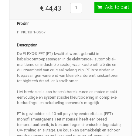
Add to cart
€ 44,43
Prodnr
PTN0.13PT-SS67
Description
De FLEXO® PET (PT)-kwaliteit wordt gebruikt in
kabelboomtoepassingen in de elektronica-, automobiel-,
maritieme en industriële sector, waar kostenefficiëntie en
duurzaamheid van cruciaal belang zijn. PT is te vinden in
toepassingen variërend van kleine kantoren/thuiskantoren
tot hightech draad- en kabelbomen.
Het brede scala aan beschikbare kleuren en maten maakt
eenvoudige en systematische kleurcodering in complexe
bedradings- en bekabelingsschema's mogelijk.
PT is gevlochten uit 10 mil polyethyleentereftalaat (PET)
monofilamentgarens. Het materiaal heeft een breed
temperatuurbereik, is bestand tegen chemische degradatie,
UV-straling en slijtage. De kous kan gemakkelijk en schoon
worden gesneden met een heet mes en zal, eenmaal