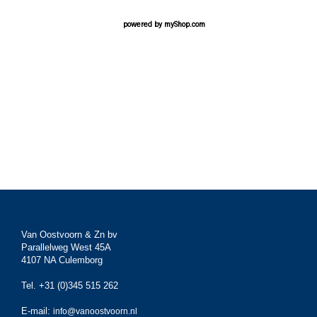
powered by
myShop.com
Van Oostvoorn & Zn bv
Parallelweg West 45A
4107 NA Culemborg
Tel. +31 (0)345 515 262
E-mail:
info@vanoostvoorn.nl