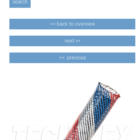
search
<<
back to overview
next >>
<<
previous