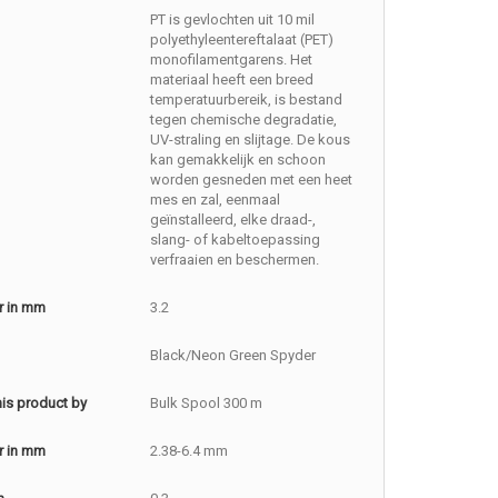
PT is gevlochten uit 10 mil
polyethyleentereftalaat (PET)
monofilamentgarens. Het
materiaal heeft een breed
temperatuurbereik, is bestand
tegen chemische degradatie,
UV-straling en slijtage. De kous
kan gemakkelijk en schoon
worden gesneden met een heet
mes en zal, eenmaal
geïnstalleerd, elke draad-,
slang- of kabeltoepassing
verfraaien en beschermen.
r in mm
3.2
Black/Neon Green Spyder
this product by
Bulk Spool 300 m
r in mm
2.38-6.4 mm