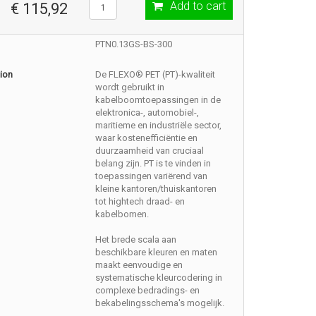
Add to cart
€ 115,92
PTN0.13GS-BS-300
ion
De FLEXO® PET (PT)-kwaliteit
wordt gebruikt in
kabelboomtoepassingen in de
elektronica-, automobiel-,
maritieme en industriële sector,
waar kostenefficiëntie en
duurzaamheid van cruciaal
belang zijn. PT is te vinden in
toepassingen variërend van
kleine kantoren/thuiskantoren
tot hightech draad- en
kabelbomen.
Het brede scala aan
beschikbare kleuren en maten
maakt eenvoudige en
systematische kleurcodering in
complexe bedradings- en
bekabelingsschema's mogelijk.