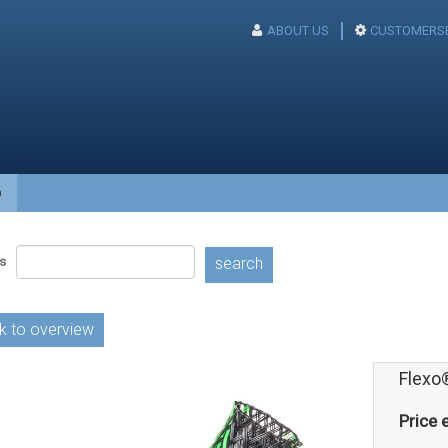
ABOUT US
CUSTOMERSE
p
s
search
k to overview
Flexo
Price e