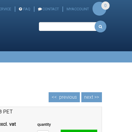
0
RVICE
FAQ
CONTACT
MYACCOUNT
<<
previous
next >>
® PET
xcl. vat
quantity