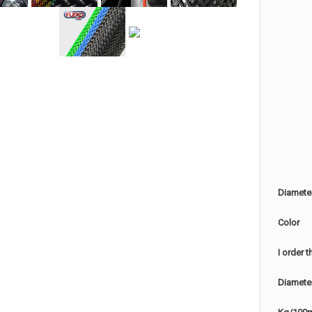
Diamete
Color
I order 
Diamete