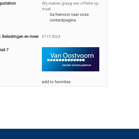
quotation
Wij maken graag een offerte op
maat.
Ga hiervoor naar onze
contactpagina.
cl. Belastingen en meer
€115.9224
ail-7
add to favorites