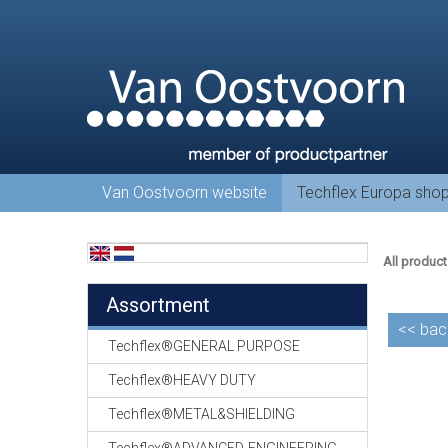
Van Oostvoorn website
Techflex Europa sho
All product
Assortment
<<
bac
Techflex®GENERAL PURPOSE
Techflex®HEAVY DUTY
Techflex®METAL&SHIELDING