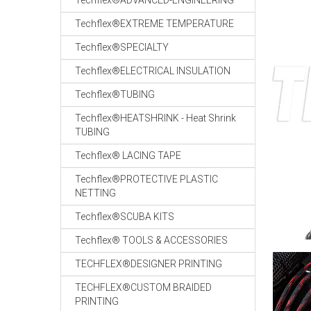
Techflex®ADVANCED-ENGINEERING
Techflex®EXTREME TEMPERATURE
Techflex®SPECIALTY
Techflex®ELECTRICAL INSULATION
Techflex®TUBING
Techflex®HEATSHRINK - Heat Shrink
TUBING
Techflex® LACING TAPE
Techflex®PROTECTIVE PLASTIC
NETTING
Techflex®SCUBA KITS
Techflex® TOOLS & ACCESSORIES
TECHFLEX®DESIGNER PRINTING
TECHFLEX®CUSTOM BRAIDED
PRINTING