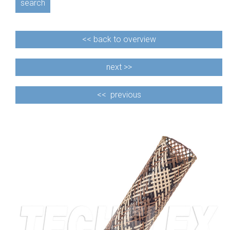
search
<<
back to overview
next >>
<<
previous