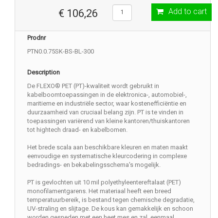
Add to cart
€ 106,26
Prodnr
PTN0.0.75SK-BS-BL-300
Description
De FLEXO® PET (PT)-kwaliteit wordt gebruikt in
kabelboomtoepassingen in de elektronica-, automobiel-,
maritieme en industriële sector, waar kostenefficiëntie en
duurzaamheid van cruciaal belang zijn. PT is te vinden in
toepassingen variërend van kleine kantoren/thuiskantoren
tot hightech draad- en kabelbomen.
Het brede scala aan beschikbare kleuren en maten maakt
eenvoudige en systematische kleurcodering in complexe
bedradings- en bekabelingsschema's mogelijk.
PT is gevlochten uit 10 mil polyethyleentereftalaat (PET)
monofilamentgarens. Het materiaal heeft een breed
temperatuurbereik, is bestand tegen chemische degradatie,
UV-straling en slijtage. De kous kan gemakkelijk en schoon
worden gesneden met een heet mes en zal, eenmaal