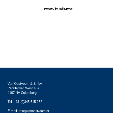
powered by
myShop.com
Van Oostvoorn & Zn bv
Parallelweg West 45A
4107 NA Culemborg
Tel. +31 (0)345 515 262
E-mail:
info@vanoostvoorn.nl