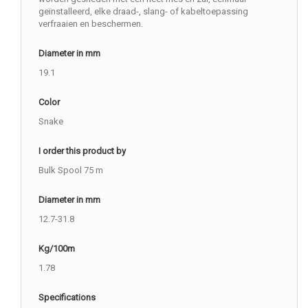
geïnstalleerd, elke draad-, slang- of kabeltoepassing
verfraaien en beschermen.
Diameter in mm
19.1
Color
Snake
I order this product by
Bulk Spool 75 m
Diameter in mm
12.7-31.8
Kg/100m
1.78
Specifications