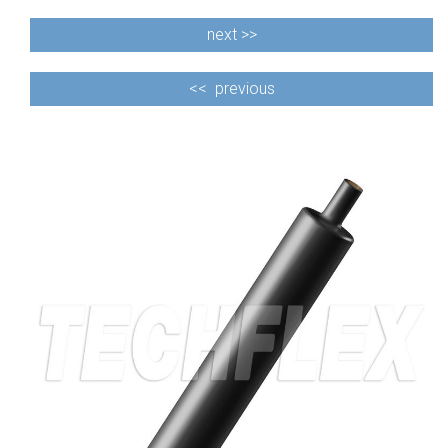
next >>
<<
previous