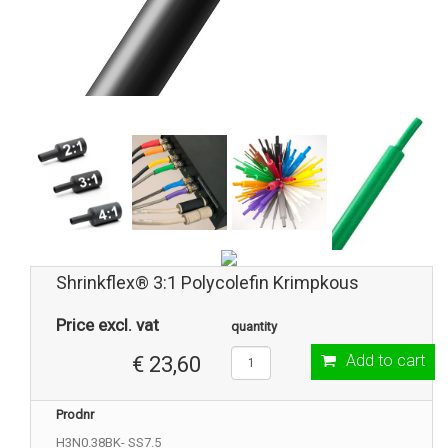
Shrinkflex® 3:1 Polycolefin Krimpkous
Price excl. vat
quantity
Add to cart
€ 23,60
Prodnr
H3N0.38BK- SS7.5