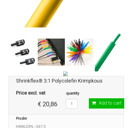
Shrinkflex® 3:1 Polycolefin Krimpkous
Price excl. vat
quantity
Add to cart
€ 20,86
Prodnr
H3N0.25YL- SS7.5