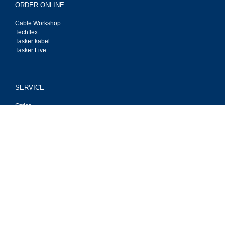
ORDER ONLINE
Cable Workshop
Techflex
Tasker kabel
Tasker Live
SERVICE
Order
Payment
Deliver
Privacy
Contact