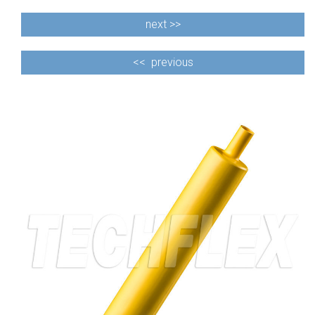
next >>
<<
previous