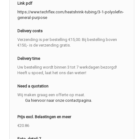
Link pdf
https://www.techflex.com/heatshrink-tubing/3-1-polyolefin-
general-purpose
Delivery costs
Verzending is per bestelling €15,00. Bij bestelling boven
€150,- is de verzending gratis.
Delivery time
Uw bestelling wordt binnen 3 tot 7 werkdagen bezorgd!
Heeft u spoed, laat het ons dan weten!
Need a quotation
Wij maken graag een offerte op maat.
Ga hiervoor naar onze contactpagina.
Prijs excl. Belastingen en meer
€20.86
Foto_detail-7