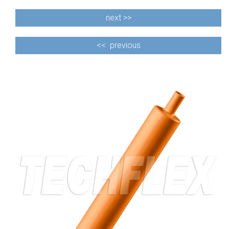
next >>
<<
previous