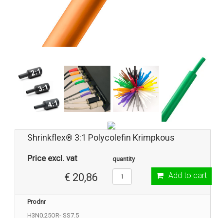
Shrinkflex® 3:1 Polycolefin Krimpkous
Price excl. vat
quantity
Add to cart
€ 20,86
Prodnr
H3N0.25OR- SS7.5