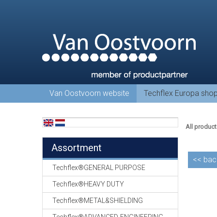
Van Oostvoorn website
Techflex Europa sho
All product
Assortment
<<
bac
Techflex®GENERAL PURPOSE
Techflex®HEAVY DUTY
Techflex®METAL&SHIELDING