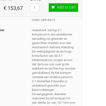
Add to cart
€ 153,67
H3N0.19PP-BS75
ion
Heatshrink Tubing 3-1
krimpkous is een uitstekende
aanvulling op geweven en
gevlochten mantels voor een
mechanisch stabiele afsluiting.
De veelzijdigheid en de hoge
krimpfactor van de 3:1
hittekrimpkous zorgen ervoor
dat de kous ook over grote
stekkers en moffen kan worden
geïnstalleerd. Bij het krimpen
ontstaat een strakke pasvorm.
3:1 Shrinkflex Polyolefin is
uitstekend geschikt voor
kleurcoderingen.
De aangegeven diameter
reduceert bij het krimpen tot
een derde, bv. van 19,1 mm voor