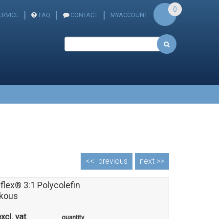
0
RVICE
FAQ
CONTACT
MYACCOUNT
<<
previous
next >>
flex® 3:1 Polycolefin
kous
xcl. vat
quantity