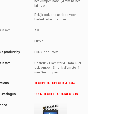
het krimpen naar 6,4 mm na het
krimpen.
Bekijk ook ons aanbod voor
bedrukte krimpkousen!
r in mm
4.8
Purple
this product by
Bulk Spool 75 m
r in mm
Unshrunk Diameter 4.8 mm. Niet
gekrompen. Shrunk diameter 1
mm Gekrompen.
ations
TECHNICAL SPECIFICATIONS
 Catalogus
OPEN TECHFLEX CATALOGUS
video