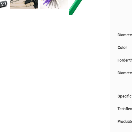
Diamete
Color
I order 
Diamete
Specific
Techflex
Product