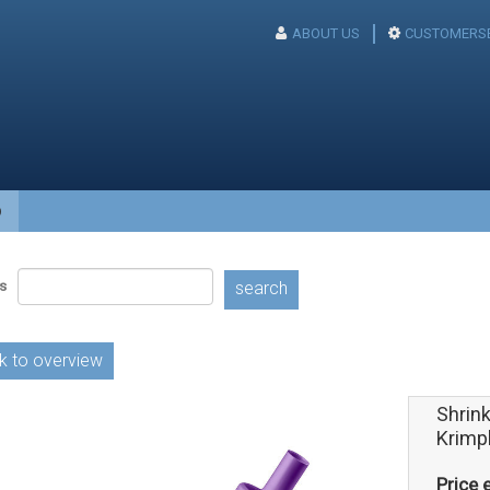
ABOUT US
CUSTOMERSE
p
s
search
k to overview
Shrink
Krimp
Price e