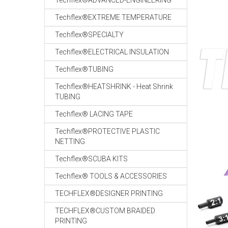
Techflex®ADVANCED-ENGINEERING
Techflex®EXTREME TEMPERATURE
Techflex®SPECIALTY
Techflex®ELECTRICAL INSULATION
Techflex®TUBING
Techflex®HEATSHRINK - Heat Shrink
TUBING
Techflex® LACING TAPE
Techflex®PROTECTIVE PLASTIC
NETTING
Techflex®SCUBA KITS
Techflex® TOOLS & ACCESSORIES
TECHFLEX®DESIGNER PRINTING
TECHFLEX®CUSTOM BRAIDED
PRINTING