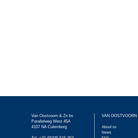
Van Oostvoorn & Zn bv
VAN OOSTVOORN
Parallelweg West 45A
4107 NA Culemborg
About us
News
Tel. +31 (0)345 515 262