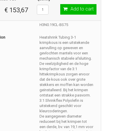
Add to cart
€ 153,67
H3N0.19CL-BS75
ion
Heatshrink Tubing 3-1
krimpkous is een uitstekende
aanvulling op geweven en
gevlochten mantels voor een
mechanisch stabiele afsluiting.
De veelzijdigheid en de hoge
krimpfactor van de 3:1
hittekrimpkous zorgen ervoor
dat de kous ook over grote
stekkers en moffen kan worden
geïnstalleerd. Bij het krimpen
ontstaat een strakke pasvorm.
3:1 Shrinkflex Polyolefin is
uitstekend geschikt voor
kleurcoderingen.
De aangegeven diameter
reduceert bij het krimpen tot
een derde, bv. van 19,1 mm voor