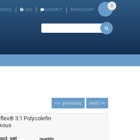
0
RVICE
FAQ
CONTACT
MYACCOUNT
<<
previous
next >>
flex® 3:1 Polycolefin
kous
xcl. vat
quantity