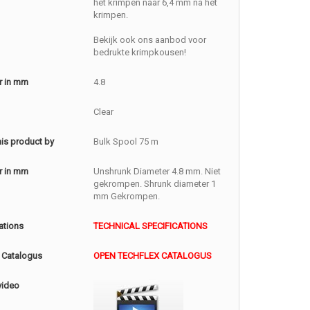
het krimpen naar 6,4 mm na het
krimpen.
Bekijk ook ons aanbod voor
bedrukte krimpkousen!
r in mm
4.8
Clear
this product by
Bulk Spool 75 m
r in mm
Unshrunk Diameter 4.8 mm. Niet
gekrompen. Shrunk diameter 1
mm Gekrompen.
ations
TECHNICAL SPECIFICATIONS
 Catalogus
OPEN TECHFLEX CATALOGUS
video