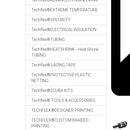
Techflex®ADVANCED-ENGINEERING
Techflex®EXTREME TEMPERATURE
Techflex®SPECIALTY
Techflex®ELECTRICAL INSULATION
Techflex®TUBING
Techflex®HEATSHRINK - Heat Shrink
TUBING
Techflex® LACING TAPE
Techflex®PROTECTIVE PLASTIC
NETTING
Techflex®SCUBA KITS
Techflex® TOOLS & ACCESSORIES
TECHFLEX®DESIGNER PRINTING
TECHFLEX®CUSTOM BRAIDED
PRINTING