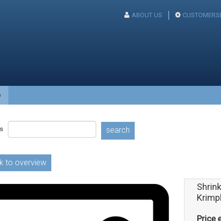
ABOUT US
CUSTOMERSE
p
s
search
k to overview
Shrink
Krimp
Price e