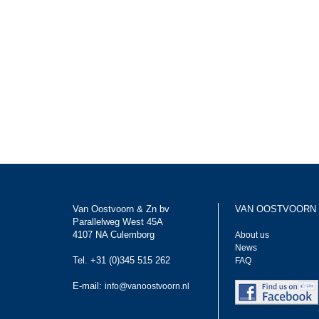
Van Oostvoorn & Zn bv
VAN OOSTVOORN
Parallelweg West 45A
4107 NA Culemborg
About us
News
Tel. +31 (0)345 515 262
FAQ
E-mail:
info@vanoostvoorn.nl