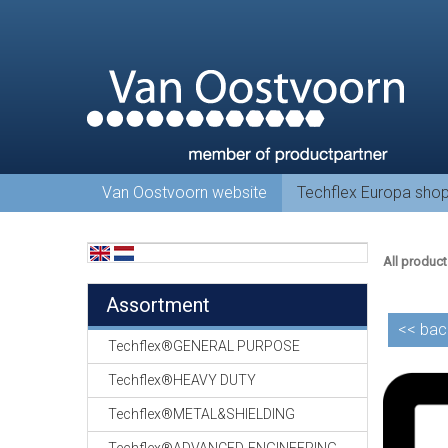
Van Oostvoorn website
Techflex Europa sho
All product
Assortment
<<
bac
Techflex®GENERAL PURPOSE
Techflex®HEAVY DUTY
Techflex®METAL&SHIELDING