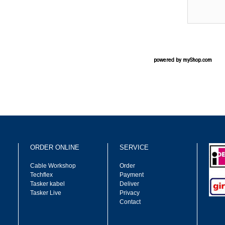
powered by
myShop.com
ORDER ONLINE
SERVICE
Cable Workshop
Order
Techflex
Payment
Tasker kabel
Deliver
Tasker Live
Privacy
Contact