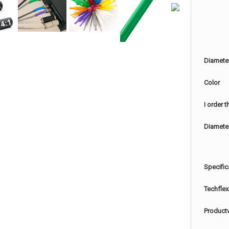
Diamete
Color
I order 
Diamete
Specific
Techflex
Product