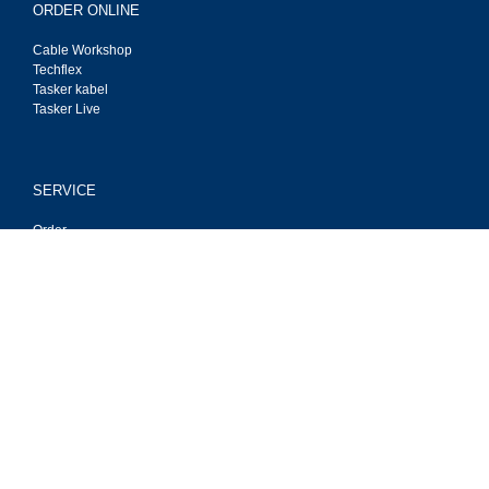
ORDER ONLINE
Cable Workshop
Techflex
Tasker kabel
Tasker Live
SERVICE
Order
Payment
Deliver
Privacy
Contact