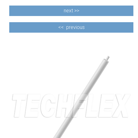
next >>
<<
previous