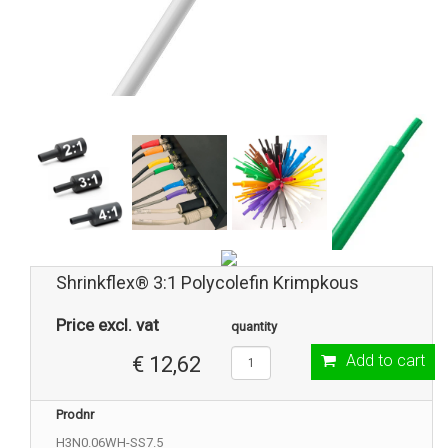
Shrinkflex® 3:1 Polycolefin Krimpkous
Price excl. vat
quantity
Add to cart
€ 12,62
Prodnr
H3N0.06WH-SS7.5