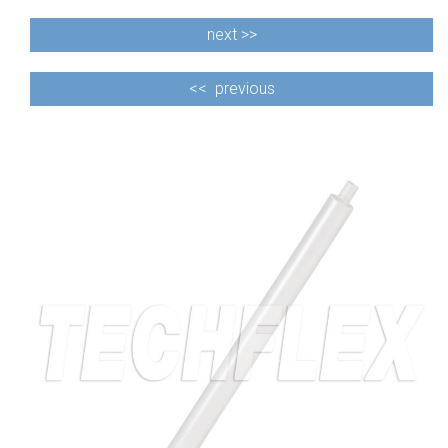
next >>
<<
previous