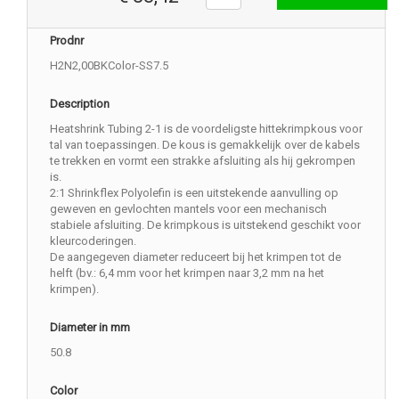
Prodnr
H2N2,00BKColor-SS7.5
Description
Heatshrink Tubing 2-1 is de voordeligste hittekrimpkous voor
tal van toepassingen. De kous is gemakkelijk over de kabels
te trekken en vormt een strakke afsluiting als hij gekrompen
is.
2:1 Shrinkflex Polyolefin is een uitstekende aanvulling op
geweven en gevlochten mantels voor een mechanisch
stabiele afsluiting. De krimpkous is uitstekend geschikt voor
kleurcoderingen.
De aangegeven diameter reduceert bij het krimpen tot de
helft (bv.: 6,4 mm voor het krimpen naar 3,2 mm na het
krimpen).
Diameter in mm
50.8
Color