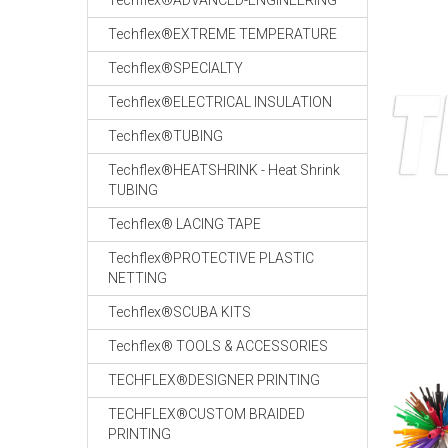
Techflex®ADVANCED-ENGINEERING
Techflex®EXTREME TEMPERATURE
Techflex®SPECIALTY
Techflex®ELECTRICAL INSULATION
Techflex®TUBING
Techflex®HEATSHRINK - Heat Shrink
TUBING
Techflex® LACING TAPE
Techflex®PROTECTIVE PLASTIC
NETTING
Techflex®SCUBA KITS
Techflex® TOOLS & ACCESSORIES
TECHFLEX®DESIGNER PRINTING
TECHFLEX®CUSTOM BRAIDED
PRINTING