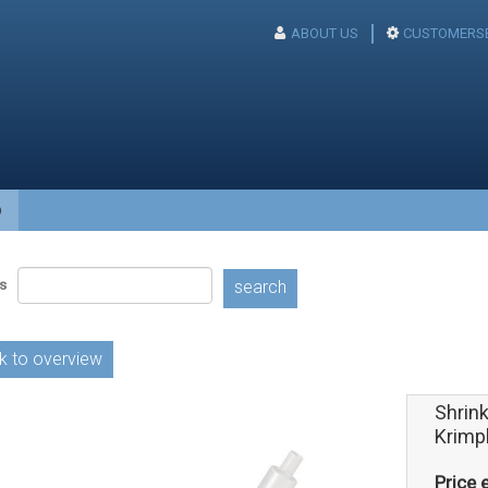
ABOUT US
CUSTOMERSE
p
s
search
k to overview
Shrink
Krimp
Price e