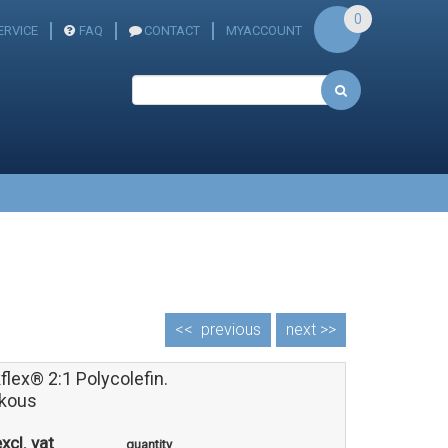
0
RVICE
FAQ
CONTACT
MYACCOUNT
<<
previous
next >>
flex® 2:1 Polycolefin.
kous
xcl. vat
quantity