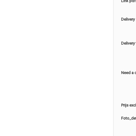
Link pdf
Delivery
Delivery
Need a 
Prijs ex
Foto_det