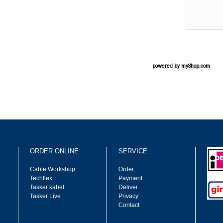
powered by
myShop.com
ORDER ONLINE
SERVICE
Cable Workshop
Order
Techflex
Payment
Tasker kabel
Deliver
Tasker Live
Privacy
Contact