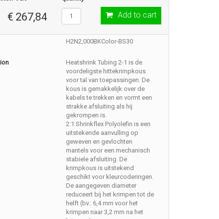
Add to cart
€ 267,84
H2N2,000BKColor-BS30
ion
Heatshrink Tubing 2-1 is de
voordeligste hittekrimpkous
voor tal van toepassingen. De
kous is gemakkelijk over de
kabels te trekken en vormt een
strakke afsluiting als hij
gekrompen is.
2:1 Shrinkflex Polyolefin is een
uitstekende aanvulling op
geweven en gevlochten
mantels voor een mechanisch
stabiele afsluiting. De
krimpkous is uitstekend
geschikt voor kleurcoderingen.
De aangegeven diameter
reduceert bij het krimpen tot de
helft (bv.: 6,4 mm voor het
krimpen naar 3,2 mm na het