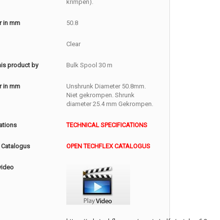
krimpen).
r in mm
50.8
Clear
this product by
Bulk Spool 30 m
r in mm
Unshrunk Diameter 50.8mm.
Niet gekrompen. Shrunk
diameter 25.4 mm Gekrompen.
ations
TECHNICAL SPECIFICATIONS
 Catalogus
OPEN TECHFLEX CATALOGUS
video