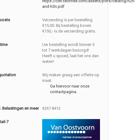
https://cdn.techflex.com/assets/pdfs/catalog/h2n-
and-h3n.pdf
 costs
Verzending is per bestelling
€15,00. Bij bestelling boven
€150,- is de verzending gratis.
 time
Uw bestelling wordt binnen 3
tot 7 werkdagen bezorgd!
Heeft u spoed, laat het ons dan
weten!
quotation
Wij maken graag een offerte op
maat.
Ga hiervoor naar onze
contactpagina.
cl. Belastingen en meer
€267.8412
ail-7