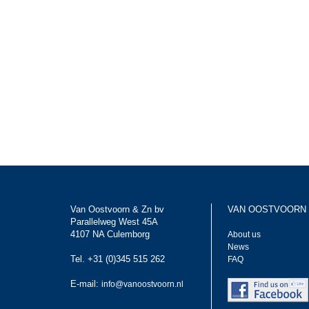
Van Oostvoorn & Zn bv
VAN OOSTVOORN
Parallelweg West 45A
4107 NA Culemborg
About us
News
Tel. +31 (0)345 515 262
FAQ
E-mail:
info@vanoostvoorn.nl