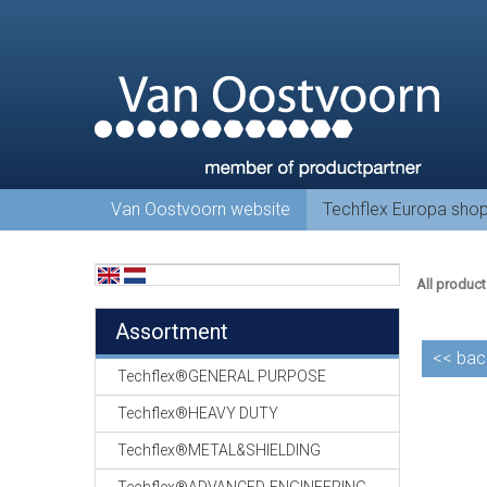
Van Oostvoorn website
Techflex Europa sho
All product
Assortment
<<
bac
Techflex®GENERAL PURPOSE
Techflex®HEAVY DUTY
Techflex®METAL&SHIELDING