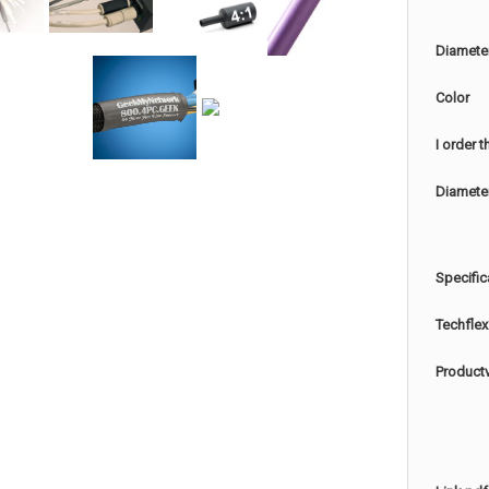
Diamete
Color
I order 
Diamete
Specific
Techflex
Product