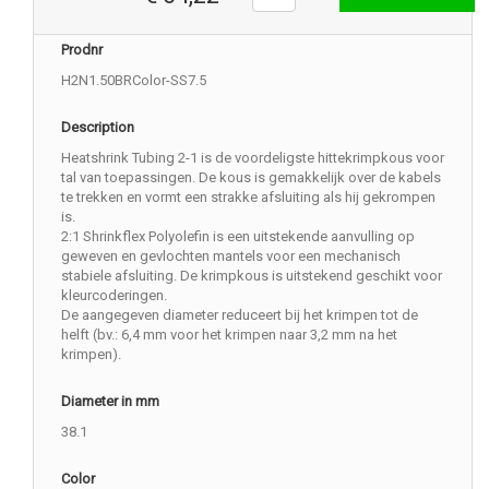
Prodnr
H2N1.50BRColor-SS7.5
Description
Heatshrink Tubing 2-1 is de voordeligste hittekrimpkous voor
tal van toepassingen. De kous is gemakkelijk over de kabels
te trekken en vormt een strakke afsluiting als hij gekrompen
is.
2:1 Shrinkflex Polyolefin is een uitstekende aanvulling op
geweven en gevlochten mantels voor een mechanisch
stabiele afsluiting. De krimpkous is uitstekend geschikt voor
kleurcoderingen.
De aangegeven diameter reduceert bij het krimpen tot de
helft (bv.: 6,4 mm voor het krimpen naar 3,2 mm na het
krimpen).
Diameter in mm
38.1
Color