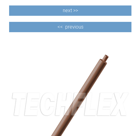
next >>
<<
previous