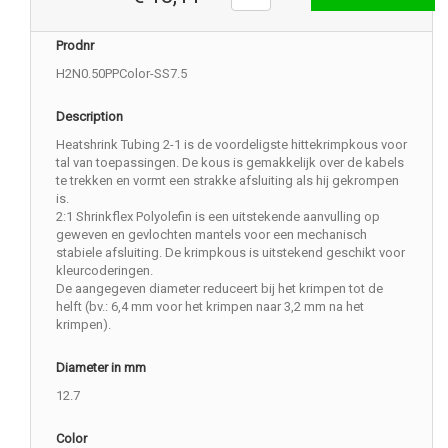
Prodnr
H2N0.50PPColor-SS7.5
Description
Heatshrink Tubing 2-1 is de voordeligste hittekrimpkous voor
tal van toepassingen. De kous is gemakkelijk over de kabels
te trekken en vormt een strakke afsluiting als hij gekrompen
is.
2:1 Shrinkflex Polyolefin is een uitstekende aanvulling op
geweven en gevlochten mantels voor een mechanisch
stabiele afsluiting. De krimpkous is uitstekend geschikt voor
kleurcoderingen.
De aangegeven diameter reduceert bij het krimpen tot de
helft (bv.: 6,4 mm voor het krimpen naar 3,2 mm na het
krimpen).
Diameter in mm
12.7
Color