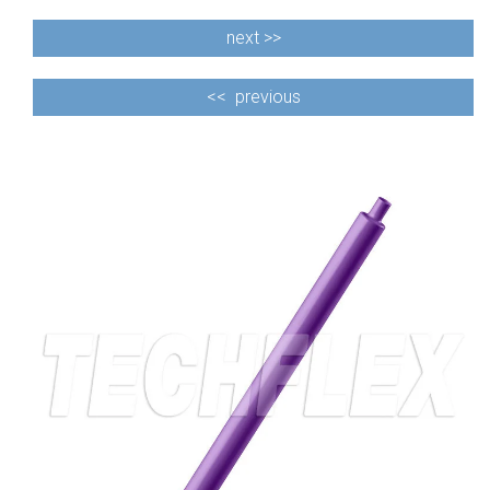
next >>
<<
previous