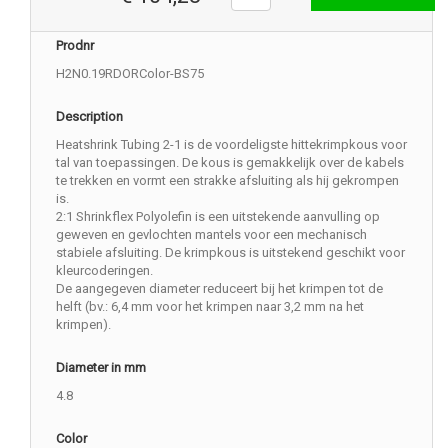
Prodnr
H2N0.19RDORColor-BS75
Description
Heatshrink Tubing 2-1 is de voordeligste hittekrimpkous voor
tal van toepassingen. De kous is gemakkelijk over de kabels
te trekken en vormt een strakke afsluiting als hij gekrompen
is.
2:1 Shrinkflex Polyolefin is een uitstekende aanvulling op
geweven en gevlochten mantels voor een mechanisch
stabiele afsluiting. De krimpkous is uitstekend geschikt voor
kleurcoderingen.
De aangegeven diameter reduceert bij het krimpen tot de
helft (bv.: 6,4 mm voor het krimpen naar 3,2 mm na het
krimpen).
Diameter in mm
4.8
Color