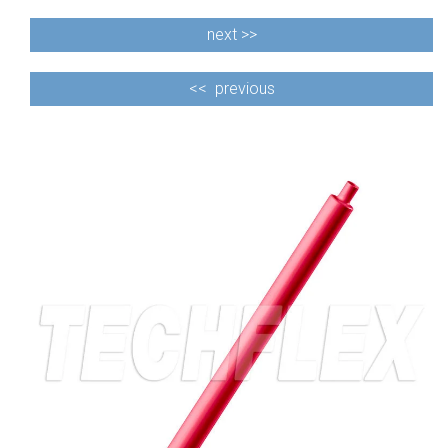
next >>
<<
previous