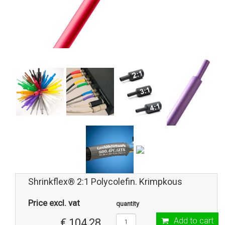
Shrinkflex® 2:1 Polycolefin. Krimpkous
Price excl. vat
quantity
Add to cart
€ 104,28