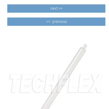
next >>
<<
previous