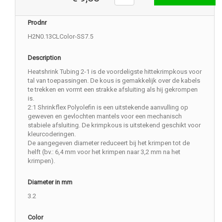
Prodnr
H2N0.13CLColor-SS7.5
Description
Heatshrink Tubing 2-1 is de voordeligste hittekrimpkous voor
tal van toepassingen. De kous is gemakkelijk over de kabels
te trekken en vormt een strakke afsluiting als hij gekrompen
is.
2:1 Shrinkflex Polyolefin is een uitstekende aanvulling op
geweven en gevlochten mantels voor een mechanisch
stabiele afsluiting. De krimpkous is uitstekend geschikt voor
kleurcoderingen.
De aangegeven diameter reduceert bij het krimpen tot de
helft (bv.: 6,4 mm voor het krimpen naar 3,2 mm na het
krimpen).
Diameter in mm
3.2
Color