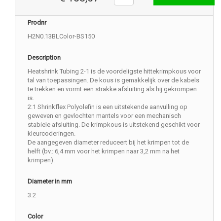
Prodnr
H2N0.13BLColor-BS150
Description
Heatshrink Tubing 2-1 is de voordeligste hittekrimpkous voor
tal van toepassingen. De kous is gemakkelijk over de kabels
te trekken en vormt een strakke afsluiting als hij gekrompen
is.
2:1 Shrinkflex Polyolefin is een uitstekende aanvulling op
geweven en gevlochten mantels voor een mechanisch
stabiele afsluiting. De krimpkous is uitstekend geschikt voor
kleurcoderingen.
De aangegeven diameter reduceert bij het krimpen tot de
helft (bv.: 6,4 mm voor het krimpen naar 3,2 mm na het
krimpen).
Diameter in mm
3.2
Color