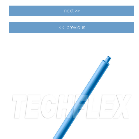
next >>
<<
previous